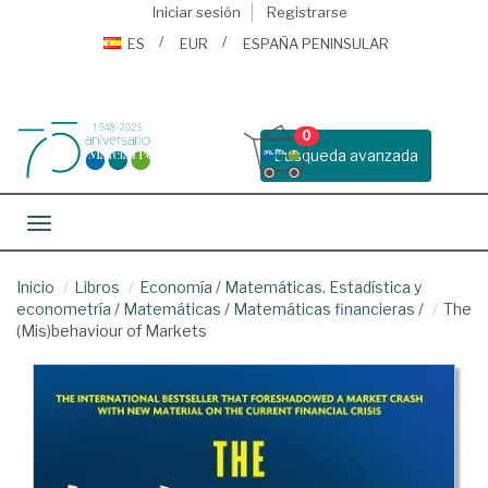
Iniciar sesión
Registrarse
ES
EUR
ESPAÑA PENINSULAR
0
Busqueda avanzada
Toggle navigation
Inicio
Libros
Economía
/
Matemáticas. Estadística y
econometría
/
Matemáticas
/
Matemáticas financieras
/
The
(Mis)behaviour of Markets