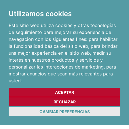
Utilizamos cookies
Este sitio web utiliza cookies y otras tecnologías
de seguimiento para mejorar su experiencia de
navegación con los siguientes fines:
para habilitar
la funcionalidad básica del sitio web
,
para brindar
una mejor experiencia en el sitio web
,
medir su
interés en nuestros productos y servicios y
personalizar las interacciones de marketing
,
para
mostrar anuncios que sean más relevantes para
usted
.
ACEPTAR
RECHAZAR
CAMBIAR PREFERENCIAS