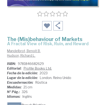
The (Mis)behaviour of Markets
A Fractal View of Risk, Ruin, and Reward
Mandelbrot, Benoit B.
Hudson, Richard L.
ISBN:
9781846682629
Editorial:
Profile Books Ltd.
Fecha de la edición:
2023
Lugar de la edición:
London. Reino Unido
Encuadernación:
Rústica
Medidas:
21 cm
Nº Pág.:
326
Idiomas:
Inglés