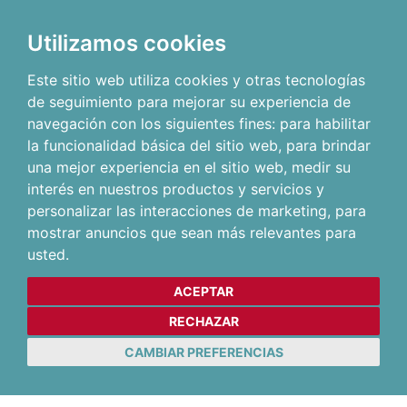
Utilizamos cookies
Este sitio web utiliza cookies y otras tecnologías
de seguimiento para mejorar su experiencia de
navegación con los siguientes fines:
para habilitar
la funcionalidad básica del sitio web
,
para brindar
una mejor experiencia en el sitio web
,
medir su
interés en nuestros productos y servicios y
personalizar las interacciones de marketing
,
para
mostrar anuncios que sean más relevantes para
usted
.
ACEPTAR
RECHAZAR
CAMBIAR PREFERENCIAS