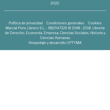
2022.
Política de privacidad
Condiciones generales
Cookies
Marcial Pons Librero S.L. - B82947326 © 1948 - 2018. Librería
de Derecho, Economía, Empresa, Ciencias Sociales, Historia y
Ciencias Humanas
Hospedaje y desarrollo
OPTYMA