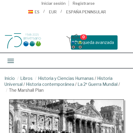
Iniciar sesión
Registrarse
ES
EUR
ESPAÑA PENINSULAR
0
Busqueda avanzada
Toggle navigation
Inicio
Libros
Historia y Ciencias Humanas
/
Historia
Universal
/
Historia contemporánea
/
La 2ª Guerra Mundial
/
The Marshall Plan