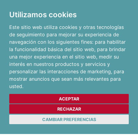
Utilizamos cookies
Este sitio web utiliza cookies y otras tecnologías
de seguimiento para mejorar su experiencia de
navegación con los siguientes fines:
para habilitar
la funcionalidad básica del sitio web
,
para brindar
una mejor experiencia en el sitio web
,
medir su
interés en nuestros productos y servicios y
personalizar las interacciones de marketing
,
para
mostrar anuncios que sean más relevantes para
usted
.
ACEPTAR
RECHAZAR
CAMBIAR PREFERENCIAS