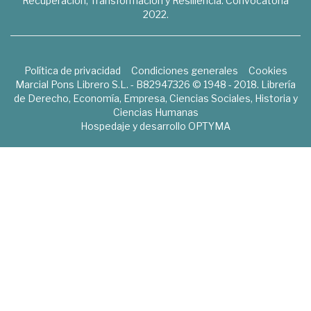
Recuperación, Transformación y Resiliencia. Convocatoria
2022.
Política de privacidad
Condiciones generales
Cookies
Marcial Pons Librero S.L. - B82947326 © 1948 - 2018. Librería
de Derecho, Economía, Empresa, Ciencias Sociales, Historia y
Ciencias Humanas
Hospedaje y desarrollo
OPTYMA