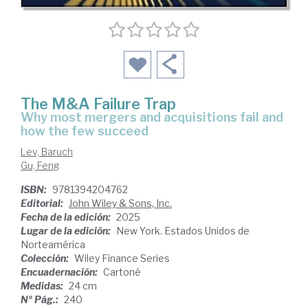
The M&A Failure Trap
why most mergers and acquisitions fail and
how the few succeed
Lev, Baruch
Gu, Feng
ISBN:
9781394204762
Editorial:
John Wiley & Sons, Inc.
Fecha de la edición:
2025
Lugar de la edición:
New York. Estados Unidos de
Norteamérica
Colección:
Wiley Finance Series
Encuadernación:
Cartoné
Medidas:
24 cm
Nº Pág.:
240