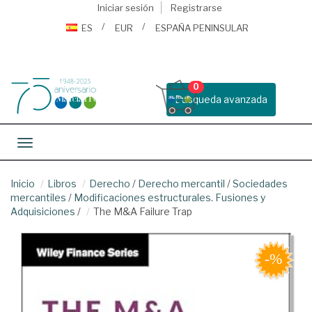
Iniciar sesión
Registrarse
ES
EUR
ESPAÑA PENINSULAR
0
Busqueda avanzada
Toggle navigation
Inicio
Libros
Derecho
/
Derecho mercantil
/
Sociedades
mercantiles
/
Modificaciones estructurales. Fusiones y
Adquisiciones
/
The M&A Failure Trap