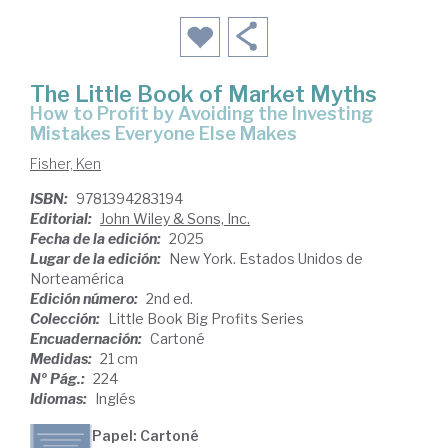
The Little Book of Market Myths
How to Profit by Avoiding the Investing
Mistakes Everyone Else Makes
Fisher, Ken
ISBN:
9781394283194
Editorial:
John Wiley & Sons, Inc.
Fecha de la edición:
2025
Lugar de la edición:
New York. Estados Unidos de
Norteamérica
Edición número:
2nd ed.
Colección:
Little Book Big Profits Series
Encuadernación:
Cartoné
Medidas:
21 cm
Nº Pág.:
224
Idiomas:
Inglés
Papel: Cartoné