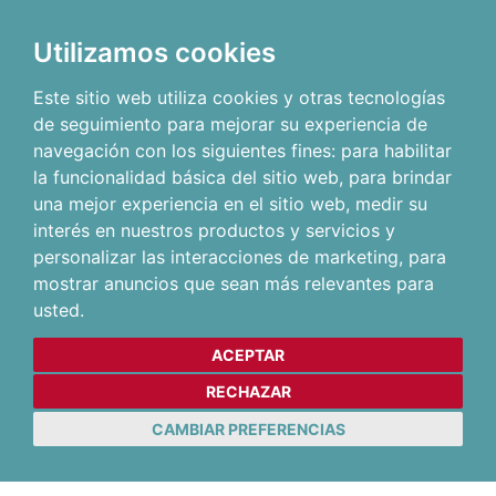
Utilizamos cookies
Este sitio web utiliza cookies y otras tecnologías
de seguimiento para mejorar su experiencia de
navegación con los siguientes fines:
para habilitar
la funcionalidad básica del sitio web
,
para brindar
una mejor experiencia en el sitio web
,
medir su
interés en nuestros productos y servicios y
personalizar las interacciones de marketing
,
para
mostrar anuncios que sean más relevantes para
usted
.
ACEPTAR
RECHAZAR
CAMBIAR PREFERENCIAS