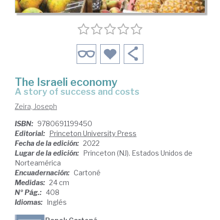
The Israeli economy
a story of success and costs
Zeira, Joseph
ISBN:
9780691199450
Editorial:
Princeton University Press
Fecha de la edición:
2022
Lugar de la edición:
Princeton (NJ). Estados Unidos de
Norteamérica
Encuadernación:
Cartoné
Medidas:
24 cm
Nº Pág.:
408
Idiomas:
Inglés