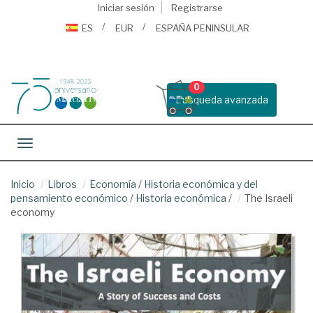
Iniciar sesión
Registrarse
ES
EUR
ESPAÑA PENINSULAR
0
Busqueda avanzada
Toggle navigation
Inicio
Libros
Economía
/
Historia económica y del
pensamiento económico
/
Historia económica
/
The Israeli
economy