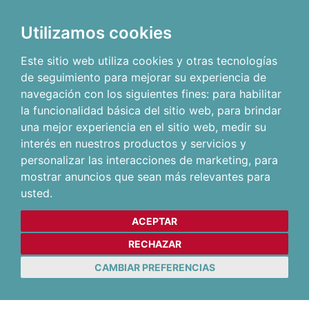
Utilizamos cookies
Este sitio web utiliza cookies y otras tecnologías
de seguimiento para mejorar su experiencia de
navegación con los siguientes fines:
para habilitar
la funcionalidad básica del sitio web
,
para brindar
una mejor experiencia en el sitio web
,
medir su
interés en nuestros productos y servicios y
personalizar las interacciones de marketing
,
para
mostrar anuncios que sean más relevantes para
usted
.
ACEPTAR
RECHAZAR
CAMBIAR PREFERENCIAS