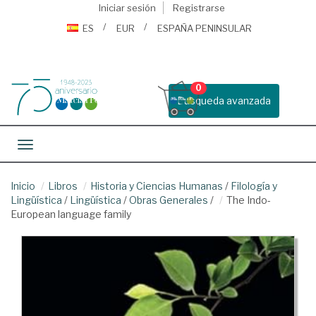
Iniciar sesión
Registrarse
ES
EUR
ESPAÑA PENINSULAR
0
Busqueda avanzada
Toggle navigation
Inicio
Libros
Historia y Ciencias Humanas
/
Filología y
Lingüística
/
Lingüística
/
Obras Generales
/
The Indo-
European language family