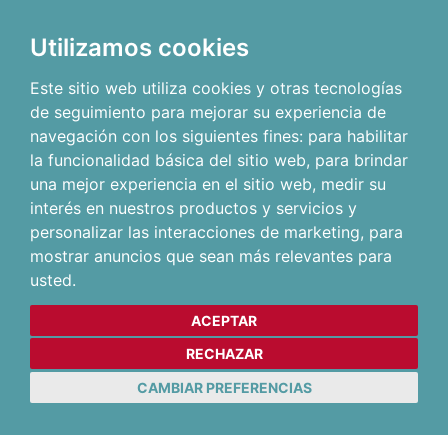
Utilizamos cookies
Este sitio web utiliza cookies y otras tecnologías
de seguimiento para mejorar su experiencia de
navegación con los siguientes fines:
para habilitar
la funcionalidad básica del sitio web
,
para brindar
una mejor experiencia en el sitio web
,
medir su
interés en nuestros productos y servicios y
personalizar las interacciones de marketing
,
para
mostrar anuncios que sean más relevantes para
usted
.
ACEPTAR
RECHAZAR
CAMBIAR PREFERENCIAS