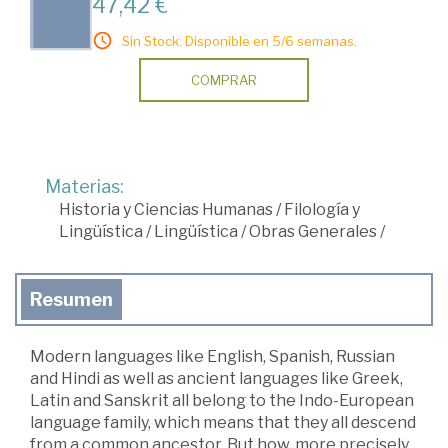
47,42 €
Sin Stock. Disponible en 5/6 semanas.
COMPRAR
Materias:
Historia y Ciencias Humanas
/
Filología y
Lingüística
/
Lingüística
/
Obras Generales
/
Resumen
Modern languages like English, Spanish, Russian
and Hindi as well as ancient languages like Greek,
Latin and Sanskrit all belong to the Indo-European
language family, which means that they all descend
from a common ancestor. But how, more precisely,