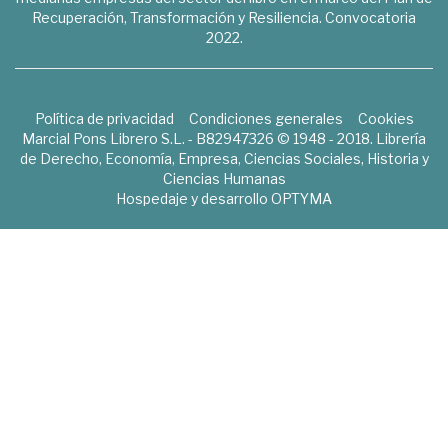
Recuperación, Transformación y Resiliencia. Convocatoria
2022.
Política de privacidad
Condiciones generales
Cookies
Marcial Pons Librero S.L. - B82947326 © 1948 - 2018. Librería
de Derecho, Economía, Empresa, Ciencias Sociales, Historia y
Ciencias Humanas
Hospedaje y desarrollo
OPTYMA