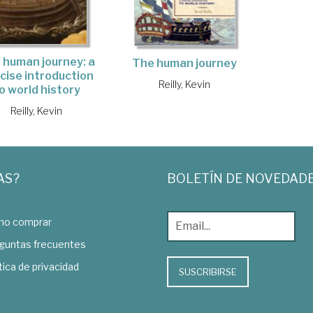
 human journey: a
The human journey
cise introduction
Reilly, Kevin
o world history
Reilly, Kevin
AS?
BOLETÍN DE NOVEDAD
o comprar
guntas frecuentes
tica de privacidad
SUSCRIBIRSE