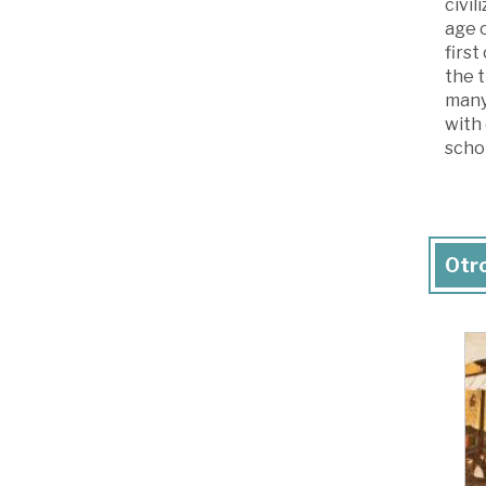
civil
age o
first
the t
many 
with 
schol
Otro