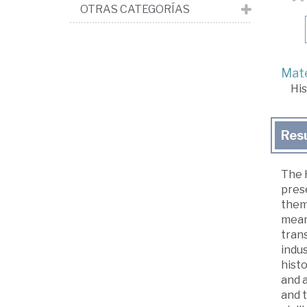
OTRAS CATEGORÍAS
Mate
His
Res
The H
prese
theme
mean
trans
indus
histo
and a
and t