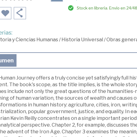
Stock en librería. Envío en 24/4
rias:
toria y Ciencias Humanas
/
Historia Universal
/
Obras genera
umen
uman Journey offers a truly concise yet satisfyingly full hi
nt. The book's scope, as the title implies, is the whole story
s include not only the great questions of the humanities-n
ing of human variation, the sources of wealth and causes of
formations in human history: agriculture, cities, iron, writing
trialization, popular government, justice, and equality. In e
rian Kevin Reilly concentrates on a single important perio
nalytical perspective. Chapter 2, for example, discusses th
he advent of the Iron Age. Chapter 3 examines the meaning 