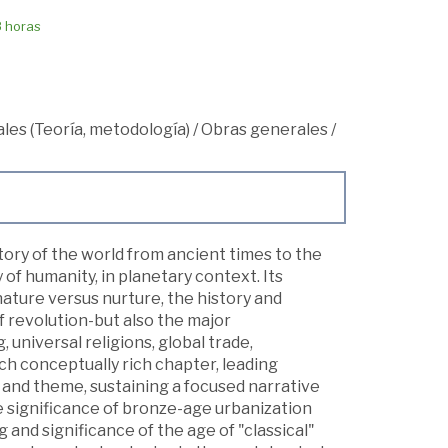
8 horas
les (Teoría, metodología)
/
Obras generales
/
story of the world from ancient times to the
 of humanity, in planetary context. Its
ature versus nurture, the history and
 revolution-but also the major
, universal religions, global trade,
ach conceptually rich chapter, leading
d and theme, sustaining a focused narrative
e significance of bronze-age urbanization
and significance of the age of "classical"