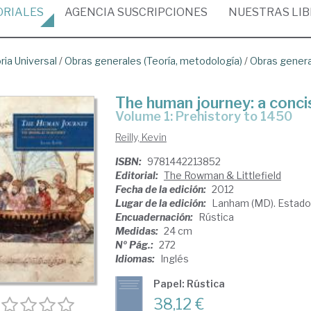
ORIALES
AGENCIA
SUSCRIPCIONES
NUESTRAS
LI
ria Universal
/
Obras generales (Teoría, metodología)
/
Obras gener
The human journey: a concis
Volume 1: Prehistory to 1450
Reilly, Kevin
ISBN:
9781442213852
Editorial:
The Rowman & Littlefield
Fecha de la edición:
2012
Lugar de la edición:
Lanham (MD). Estado
Encuadernación:
Rústica
Medidas:
24 cm
Nº Pág.:
272
Idiomas:
Inglés
Papel: Rústica
38,12 €