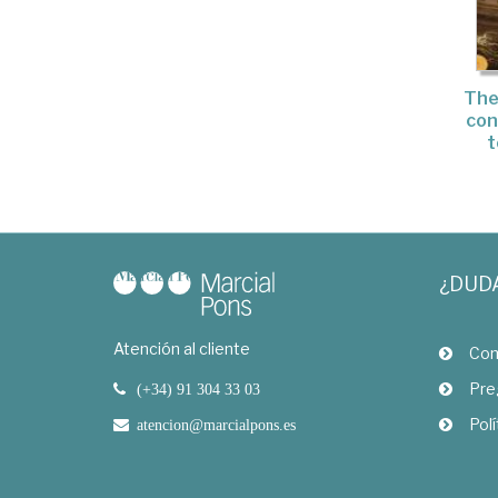
The
con
t
¿DUD
Atención al cliente
Com
Pre
(+34) 91 304 33 03
Polí
atencion@marcialpons.es