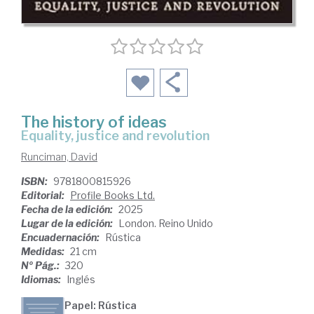
The history of ideas
equality, justice and revolution
Runciman, David
ISBN:
9781800815926
Editorial:
Profile Books Ltd.
Fecha de la edición:
2025
Lugar de la edición:
London. Reino Unido
Encuadernación:
Rústica
Medidas:
21 cm
Nº Pág.:
320
Idiomas:
Inglés
Papel: Rústica