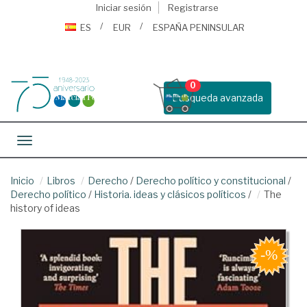
Iniciar sesión
Registrarse
ES
EUR
ESPAÑA PENINSULAR
0
Busqueda avanzada
Toggle navigation
Inicio
Libros
Derecho
/
Derecho político y constitucional
/
Derecho político
/
Historia. ideas y clásicos políticos
/
The
history of ideas