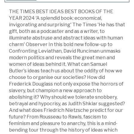
THE TIMES BEST IDEAS BEST BOOKS OF THE
YEAR 2024 'A splendid book: economical,
invigorating and surprising' The Times 'He has that
gift, both as a podcaster and as a writer, to
illuminate abstruse and abstract ideas with human
charm' Observer In this bold new follow-up to
Confronting Leviathan, David Runciman unmasks
modern politics and reveals the great men and
women of ideas behind it. What can Samuel
Butler's ideas teach us about the oddity of how we
choose to organise our societies? How did
Frederick Douglass not only expose the horrors of
slavery, but champion a new approach to
abolishing it? Why should we tolerate snobbery,
betrayal and hypocrisy, as Judith Shklar suggested?
And what does Friedrich Nietzsche predict for our
future? From Rousseau to Rawls, fascism to
feminism and pleasure to anarchy, this is a mind-
bending tour through the history of ideas which