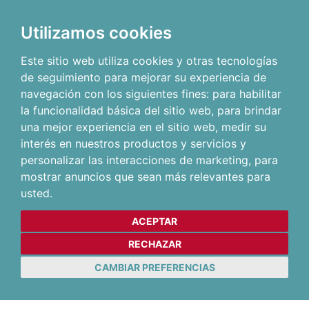
Utilizamos cookies
Este sitio web utiliza cookies y otras tecnologías
de seguimiento para mejorar su experiencia de
navegación con los siguientes fines:
para habilitar
la funcionalidad básica del sitio web
,
para brindar
una mejor experiencia en el sitio web
,
medir su
interés en nuestros productos y servicios y
personalizar las interacciones de marketing
,
para
mostrar anuncios que sean más relevantes para
usted
.
ACEPTAR
RECHAZAR
CAMBIAR PREFERENCIAS