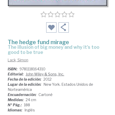
The hedge fund mirage
the illusion of big money and why it's too
good to be true
Lack, Simon
ISBN:
9781118164310
Editorial:
John Wiley & Sons, Inc.
Fecha de la edición:
2012
Lugar de la edición:
New York. Estados Unidos de
Norteamérica
Encuadernación:
Cartoné
Medidas:
24 cm
Nº Pág.:
188
Idiomas:
Inglés