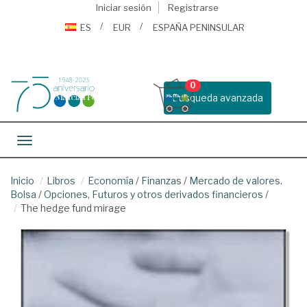
Iniciar sesión
Registrarse
ES
EUR
ESPAÑA PENINSULAR
0
Busqueda avanzada
Toggle navigation
Inicio
Libros
Economía
/
Finanzas
/
Mercado de valores.
Bolsa
/
Opciones, Futuros y otros derivados financieros
/
The hedge fund mirage