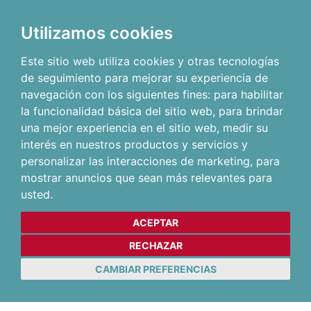
Utilizamos cookies
Este sitio web utiliza cookies y otras tecnologías
de seguimiento para mejorar su experiencia de
navegación con los siguientes fines:
para habilitar
la funcionalidad básica del sitio web
,
para brindar
una mejor experiencia en el sitio web
,
medir su
interés en nuestros productos y servicios y
personalizar las interacciones de marketing
,
para
mostrar anuncios que sean más relevantes para
usted
.
ACEPTAR
RECHAZAR
CAMBIAR PREFERENCIAS