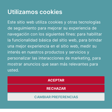
Utilizamos cookies
Este sitio web utiliza cookies y otras tecnologías
de seguimiento para mejorar su experiencia de
navegación con los siguientes fines:
para habilitar
la funcionalidad básica del sitio web
,
para brindar
una mejor experiencia en el sitio web
,
medir su
interés en nuestros productos y servicios y
personalizar las interacciones de marketing
,
para
mostrar anuncios que sean más relevantes para
usted
.
ACEPTAR
RECHAZAR
CAMBIAR PREFERENCIAS