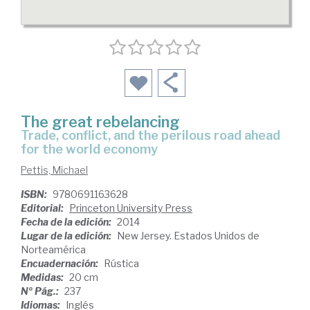
The great rebelancing
trade, conflict, and the perilous road ahead
for the world economy
Pettis, Michael
ISBN:
9780691163628
Editorial:
Princeton University Press
Fecha de la edición:
2014
Lugar de la edición:
New Jersey. Estados Unidos de
Norteamérica
Encuadernación:
Rústica
Medidas:
20 cm
Nº Pág.:
237
Idiomas:
Inglés