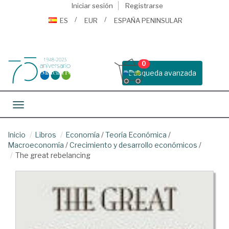
Iniciar sesión
Registrarse
ES
EUR
ESPAÑA PENINSULAR
0
Busqueda avanzada
Toggle navigation
Inicio
Libros
Economía
/
Teoría Económica
/
Macroeconomía
/
Crecimiento y desarrollo económicos
/
The great rebelancing