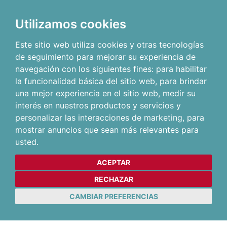
Utilizamos cookies
Este sitio web utiliza cookies y otras tecnologías
de seguimiento para mejorar su experiencia de
navegación con los siguientes fines:
para habilitar
la funcionalidad básica del sitio web
,
para brindar
una mejor experiencia en el sitio web
,
medir su
interés en nuestros productos y servicios y
personalizar las interacciones de marketing
,
para
mostrar anuncios que sean más relevantes para
usted
.
ACEPTAR
RECHAZAR
CAMBIAR PREFERENCIAS