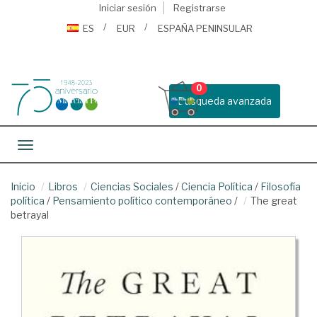
Iniciar sesión
Registrarse
ES
EUR
ESPAÑA PENINSULAR
0
Busqueda avanzada
Toggle navigation
Inicio
Libros
Ciencias Sociales
/
Ciencia Política
/
Filosofía
política
/
Pensamiento político contemporáneo
/
The great
betrayal