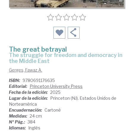
The great betrayal
the struggle for freedom and democracy in
the Middle East
Gerges, Fawaz A.
ISBN:
9780691176635
Editorial:
Princeton University Press
Fecha de la edición:
2025
Lugar de la edición:
Princeton (NJ). Estados Unidos de
Norteamérica
Encuadernación:
Cartoné
Medidas:
24 cm
Nº Pág.:
384
Idiomas:
Inglés