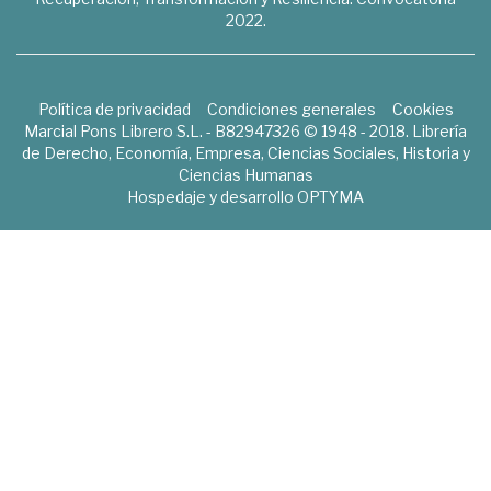
2022.
Política de privacidad
Condiciones generales
Cookies
Marcial Pons Librero S.L. - B82947326 © 1948 - 2018. Librería
de Derecho, Economía, Empresa, Ciencias Sociales, Historia y
Ciencias Humanas
Hospedaje y desarrollo
OPTYMA