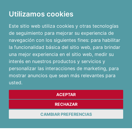
Utilizamos cookies
Este sitio web utiliza cookies y otras tecnologías
de seguimiento para mejorar su experiencia de
navegación con los siguientes fines:
para habilitar
la funcionalidad básica del sitio web
,
para brindar
una mejor experiencia en el sitio web
,
medir su
interés en nuestros productos y servicios y
personalizar las interacciones de marketing
,
para
mostrar anuncios que sean más relevantes para
usted
.
ACEPTAR
RECHAZAR
CAMBIAR PREFERENCIAS