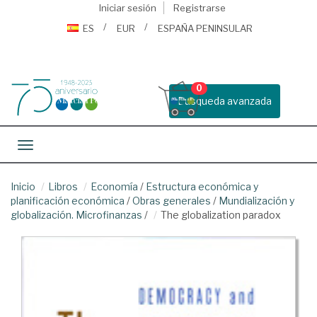
Iniciar sesión
Registrarse
ES
EUR
ESPAÑA PENINSULAR
0
Busqueda avanzada
Toggle navigation
Inicio
Libros
Economía
/
Estructura económica y
planificación económica
/
Obras generales
/
Mundialización y
globalización. Microfinanzas
/
The globalization paradox