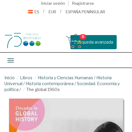
Iniciar sesión
Registrarse
ES
EUR
ESPAÑA PENINSULAR
0
Busqueda avanzada
Toggle navigation
Inicio
Libros
Historia y Ciencias Humanas
/
Historia
Universal
/
Historia contemporánea
/
Sociedad. Economía y
política
/
The global 1960s