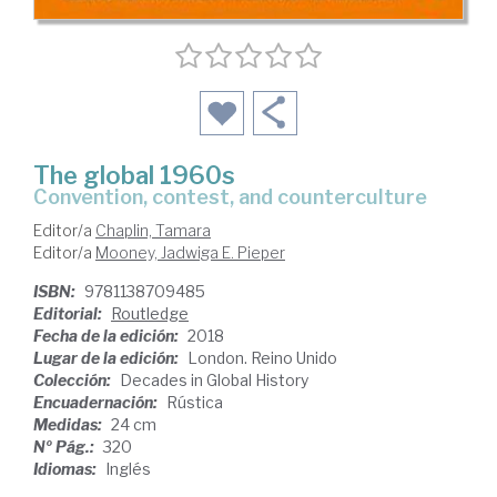
The global 1960s
convention, contest, and counterculture
Editor/a
Chaplin, Tamara
Editor/a
Mooney, Jadwiga E. Pieper
ISBN:
9781138709485
Editorial:
Routledge
Fecha de la edición:
2018
Lugar de la edición:
London. Reino Unido
Colección:
Decades in Global History
Encuadernación:
Rústica
Medidas:
24 cm
Nº Pág.:
320
Idiomas:
Inglés