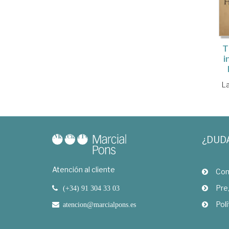
T
i
La
¿DUD
Atención al cliente
Com
Pre
(+34) 91 304 33 03
Polí
atencion@marcialpons.es