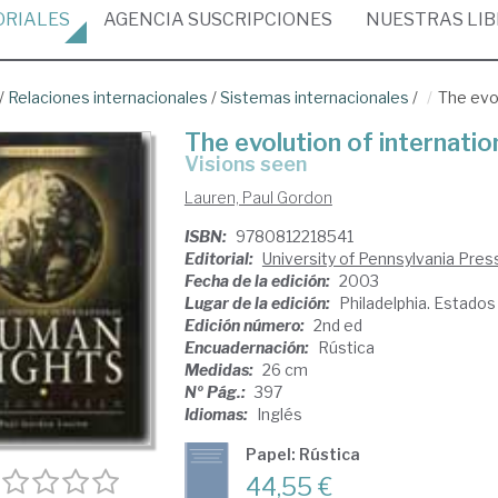
ORIALES
AGENCIA
SUSCRIPCIONES
NUESTRAS
LI
/
Relaciones internacionales
/
Sistemas internacionales
/
The evo
The evolution of internati
visions seen
Lauren, Paul Gordon
ISBN:
9780812218541
Editorial:
University of Pennsylvania Pres
Fecha de la edición:
2003
Lugar de la edición:
Philadelphia. Estado
Edición número:
2nd ed
Encuadernación:
Rústica
Medidas:
26 cm
Nº Pág.:
397
Idiomas:
Inglés
Papel: Rústica
44,55 €