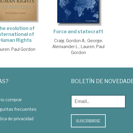
he evolution of
Force and statecraft
nternational of
Human Rights
Craig, Gordon A.
;
George,
Alenxander L.
;
Lauren, Paul
uren, Paul Gordon
Gordon
AS?
BOLETÍN DE NOVEDAD
o comprar
guntas frecuentes
tica de privacidad
SUSCRIBIRSE