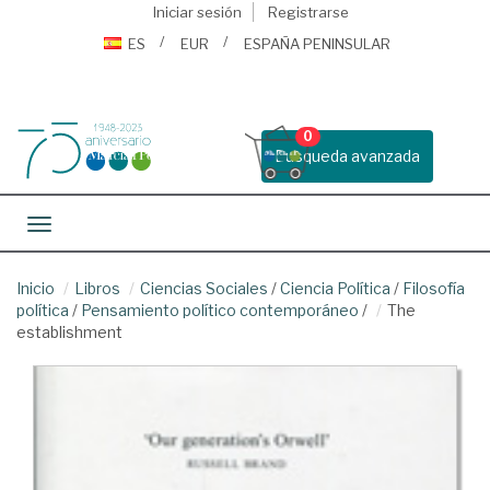
Iniciar sesión
Registrarse
ES
EUR
ESPAÑA PENINSULAR
0
Busqueda avanzada
Toggle navigation
Inicio
Libros
Ciencias Sociales
/
Ciencia Política
/
Filosofía
política
/
Pensamiento político contemporáneo
/
The
establishment