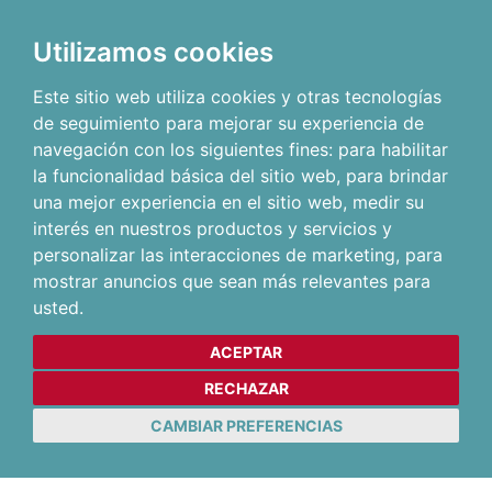
Utilizamos cookies
Este sitio web utiliza cookies y otras tecnologías
de seguimiento para mejorar su experiencia de
navegación con los siguientes fines:
para habilitar
la funcionalidad básica del sitio web
,
para brindar
una mejor experiencia en el sitio web
,
medir su
interés en nuestros productos y servicios y
personalizar las interacciones de marketing
,
para
mostrar anuncios que sean más relevantes para
usted
.
ACEPTAR
RECHAZAR
CAMBIAR PREFERENCIAS