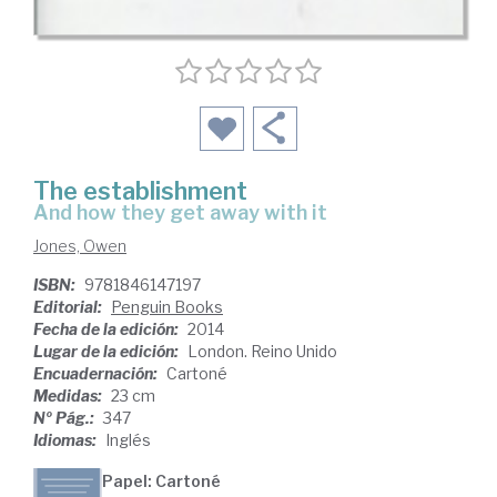
The establishment
and how they get away with it
Jones, Owen
ISBN:
9781846147197
Editorial:
Penguin Books
Fecha de la edición:
2014
Lugar de la edición:
London. Reino Unido
Encuadernación:
Cartoné
Medidas:
23 cm
Nº Pág.:
347
Idiomas:
Inglés
Papel: Cartoné