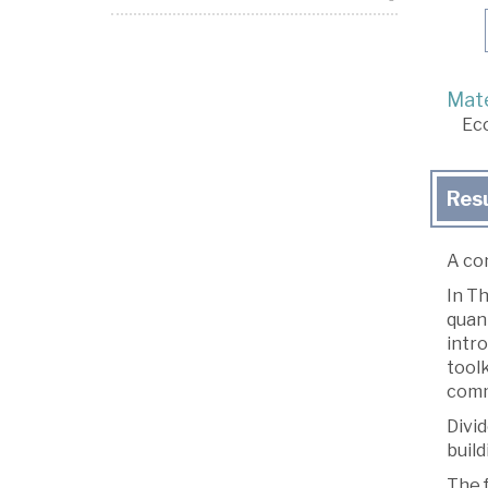
Mate
Ec
Res
A con
In T
quant
intro
tool
comm
Divid
build
The f