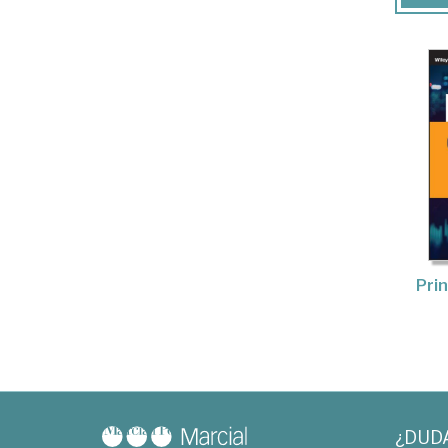
Prin
¿DUD