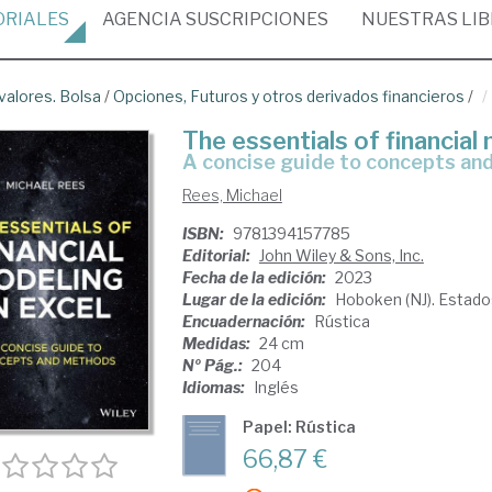
ORIALES
AGENCIA
SUSCRIPCIONES
NUESTRAS
LI
alores. Bolsa
/
Opciones, Futuros y otros derivados financieros
/
The essentials of financial 
a concise guide to concepts a
Rees, Michael
ISBN:
9781394157785
Editorial:
John Wiley & Sons, Inc.
Fecha de la edición:
2023
Lugar de la edición:
Hoboken (NJ). Estad
Encuadernación:
Rústica
Medidas:
24 cm
Nº Pág.:
204
Idiomas:
Inglés
Papel: Rústica
66,87 €