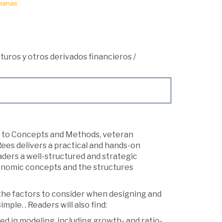
manas.
turos y otros derivados financieros
/
de to Concepts and Methods, veteran
Rees delivers a practical and hands-on
aders a well-structured and strategic
conomic concepts and the structures
 the factors to consider when designing and
mple. . Readers will also find:
ed in modeling, including growth- and ratio-