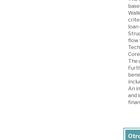
base
Walk
crite
loan 
Stru
flow 
Tech
Core 
The 
Furth
benef
incl
An in
and i
finan
Otro