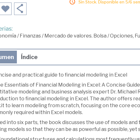
Sin Stock. Disponible en 5/6 se
rias:
onomía
/
Finanzas
/
Mercado de valores. Bolsa
/
Opciones, Fu
umen
Índice
cise and practical guide to financial modeling in Excel
he Essentials of Financial Modeling in Excel: A Concise Gui
itative modeling and business analysis expert Dr. Michael 
duction to financial modeling in Excel. The author offers re
kit to learn modeling from scratch, focusing on the core e
only required within Excel models.
ed into six parts, the book discusses the use of models and
ing models so that they can be as powerful as possible, yet si
oundational structures and calculations most frequently us