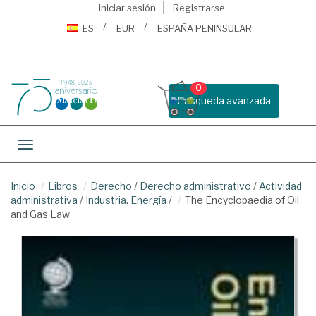
Iniciar sesión
Registrarse
ES
EUR
ESPAÑA PENINSULAR
0
Busqueda avanzada
Toggle navigation
Inicio
Libros
Derecho
/
Derecho administrativo
/
Actividad
administrativa
/
Industria. Energía
/
The Encyclopaedia of Oil
and Gas Law