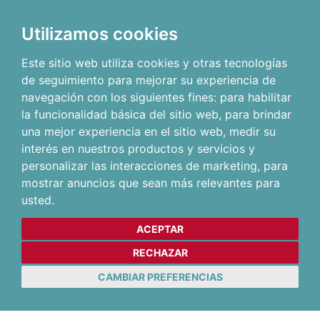
Utilizamos cookies
Este sitio web utiliza cookies y otras tecnologías
de seguimiento para mejorar su experiencia de
navegación con los siguientes fines:
para habilitar
la funcionalidad básica del sitio web
,
para brindar
una mejor experiencia en el sitio web
,
medir su
interés en nuestros productos y servicios y
personalizar las interacciones de marketing
,
para
mostrar anuncios que sean más relevantes para
usted
.
ACEPTAR
RECHAZAR
CAMBIAR PREFERENCIAS