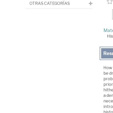
OTRAS CATEGORÍAS
Mate
His
Res
How 
be dr
probl
prior
hithe
a de
neces
intro
hist