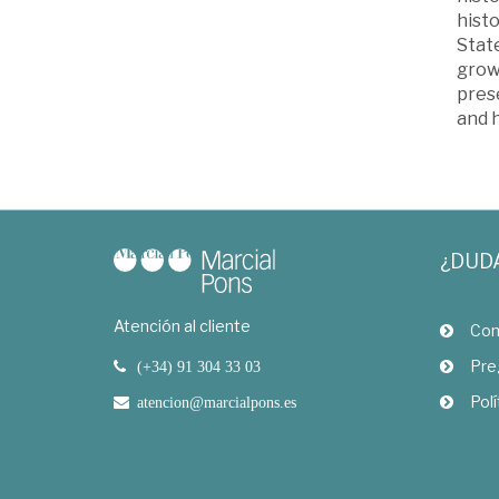
histo
State
grow
pres
and h
¿DUD
Atención al cliente
Com
Pre
(+34) 91 304 33 03
Polí
atencion@marcialpons.es