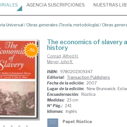
ORIALES
AGENCIA
SUSCRIPCIONES
NUESTRAS
LI
ria Universal
/
Obras generales (Teoría, metodología)
/
Obras gener
The economics of slavery a
history
Conrad, Alfred H.
Meyer, John R.
ISBN:
9780202309347
Editorial:
Transaction Publishers
Fecha de la edición:
2007
Lugar de la edición:
New Brunswick. Esta
Encuadernación:
Rústica
Medidas:
23 cm
Nº Pág.:
241
Idiomas:
Inglés
Papel: Rústica