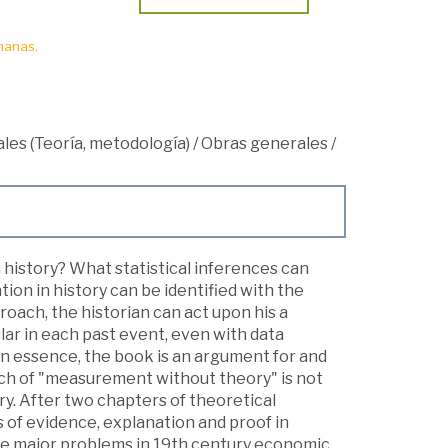
manas.
les (Teoría, metodología)
/
Obras generales
/
history? What statistical inferences can
ion in history can be identified with the
proach, the historian can act upon his a
lar in each past event, even with data
 In essence, the book is an argument for and
ach of "measurement without theory" is not
ry. After two chapters of theoretical
 of evidence, explanation and proof in
ee major problems in 19th century economic