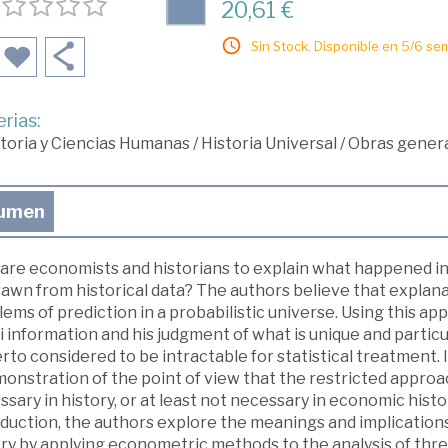
20,61 €
Sin Stock. Disponible en 5/6 se
rias:
toria y Ciencias Humanas
/
Historia Universal
/
Obras genera
umen
are economists and historians to explain what happened in 
awn from historical data? The authors believe that explanat
ems of prediction in a probabilistic universe. Using this ap
i information and his judgment of what is unique and particu
rto considered to be intractable for statistical treatment.
monstration of the point of view that the restricted appro
sary in history, or at least not necessary in economic histo
duction, the authors explore the meanings and implications
ory by applying econometric methods to the analysis of thr