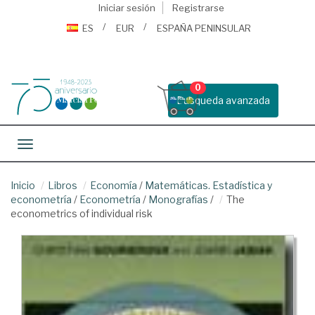
Iniciar sesión
Registrarse
ES
EUR
ESPAÑA PENINSULAR
0
Busqueda avanzada
Toggle navigation
Inicio
Libros
Economía
/
Matemáticas. Estadística y
econometría
/
Econometría
/
Monografías
/
The
econometrics of individual risk