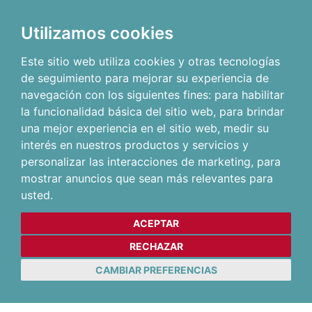
Utilizamos cookies
Este sitio web utiliza cookies y otras tecnologías
de seguimiento para mejorar su experiencia de
navegación con los siguientes fines:
para habilitar
la funcionalidad básica del sitio web
,
para brindar
una mejor experiencia en el sitio web
,
medir su
interés en nuestros productos y servicios y
personalizar las interacciones de marketing
,
para
mostrar anuncios que sean más relevantes para
usted
.
ACEPTAR
RECHAZAR
CAMBIAR PREFERENCIAS