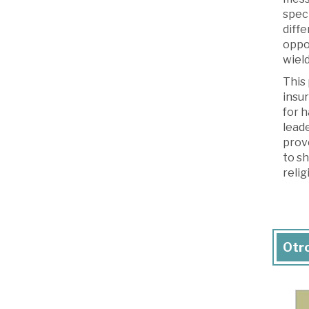
spec
diffe
oppor
wiel
This
insur
for h
leade
provo
to s
relig
Otro