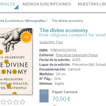
ORIALES
AGENCIA
SUSCRIPCIONES
NUESTRAS
LI
ría Económica
/
Monografías
/
The divine economy
The divine economy
how religions compete for weal
Seabright, Paul
ISBN:
9780691133003
Editorial:
Princeton University Press
Fecha de la edición:
2025
Lugar de la edición:
Princeton (NJ). Esta
Encuadernación:
Cartoné
Medidas:
24 cm
Nº Pág.:
504
Idiomas:
Inglés
Papel: Cartoné
70,50 €