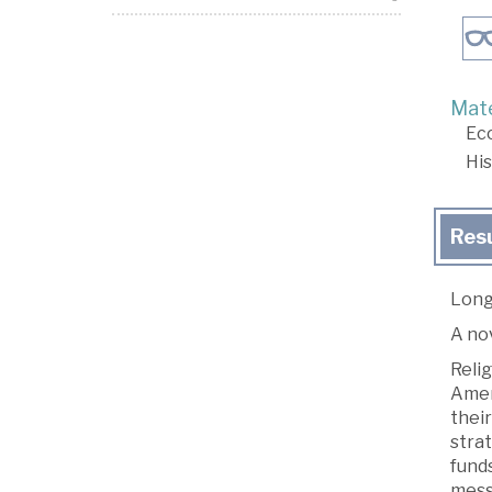
Mate
Ec
His
Res
Long
A no
Relig
Amer
thei
strat
funds
mess