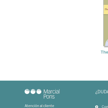
The
¿DUD
Atención al cliente
Com