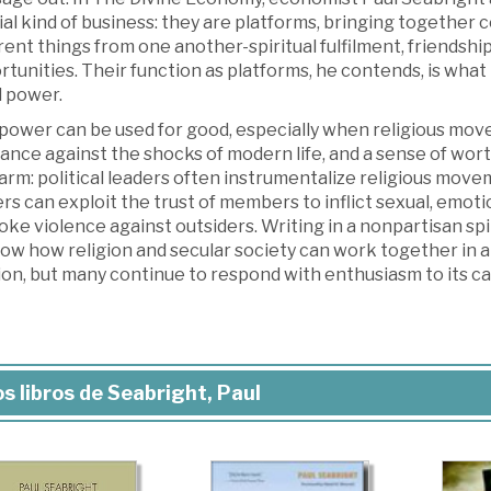
ial kind of business: they are platforms, bringing togeth
rent things from one another-spiritual fulfilment, friends
tunities. Their function as platforms, he contends, is what
d power.
 power can be used for good, especially when religious mo
ance against the shocks of modern life, and a sense of wort
arm: political leaders often instrumentalize religious move
rs can exploit the trust of members to inflict sexual, emotion
ke violence against outsiders. Writing in a nonpartisan sp
how how religion and secular society can work together in 
ion, but many continue to respond with enthusiasm to its cal
s libros de Seabright, Paul