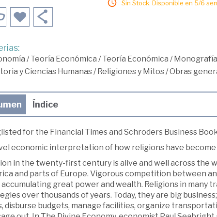
Sin Stock. Disponible en 5/6 se
rias:
onomía
/
Teoría Económica
/
Teoría Económica
/
Monografía
toria y Ciencias Humanas
/
Religiones y Mitos
/
Obras gener
umen
Índice
listed for the Financial Times and Schroders Business Boo
vel economic interpretation of how religions have become 
ion in the twenty-first century is alive and well across the 
ica and parts of Europe. Vigorous competition between and
r accumulating great power and wealth. Religions in many t
egies over thousands of years. Today, they are big business; 
, disburse budgets, manage facilities, organize transportat
age out. In The Divine Economy, economist Paul Seabright 