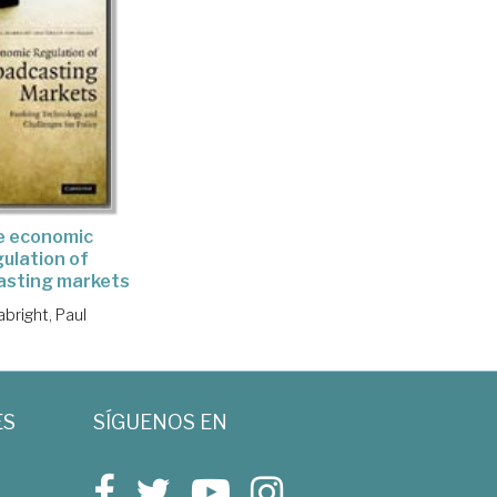
e economic
gulation of
asting markets
bright, Paul
ES
SÍGUENOS EN