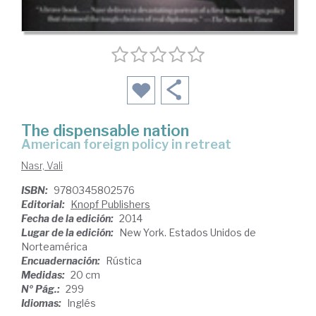
The dispensable nation
american foreign policy in retreat
Nasr, Vali
ISBN:
9780345802576
Editorial:
Knopf Publishers
Fecha de la edición:
2014
Lugar de la edición:
New York. Estados Unidos de
Norteamérica
Encuadernación:
Rústica
Medidas:
20 cm
Nº Pág.:
299
Idiomas:
Inglés