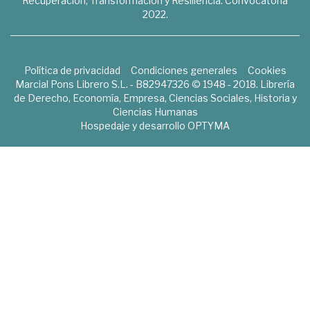
Recuperación, Transformación y Resiliencia. Convocatoria
2022.
Política de privacidad
Condiciones generales
Cookies
Marcial Pons Librero S.L. - B82947326 © 1948 - 2018. Librería
de Derecho, Economía, Empresa, Ciencias Sociales, Historia y
Ciencias Humanas
Hospedaje y desarrollo
OPTYMA