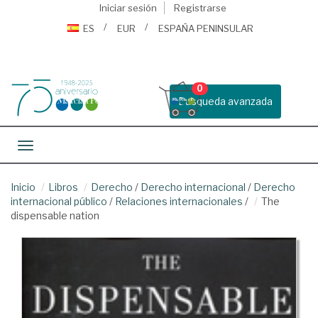
Iniciar sesión
Registrarse
ES
EUR
ESPAÑA PENINSULAR
0
Busqueda avanzada
Toggle navigation
Inicio
Libros
Derecho
/
Derecho internacional
/
Derecho
internacional público
/
Relaciones internacionales
/
The
dispensable nation