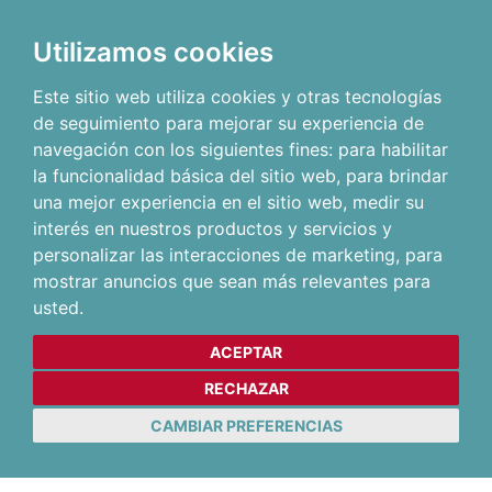
Utilizamos cookies
Este sitio web utiliza cookies y otras tecnologías
de seguimiento para mejorar su experiencia de
navegación con los siguientes fines:
para habilitar
la funcionalidad básica del sitio web
,
para brindar
una mejor experiencia en el sitio web
,
medir su
interés en nuestros productos y servicios y
personalizar las interacciones de marketing
,
para
mostrar anuncios que sean más relevantes para
usted
.
ACEPTAR
RECHAZAR
CAMBIAR PREFERENCIAS