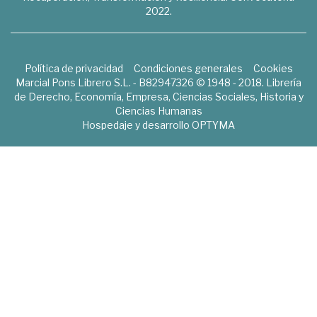
2022.
Política de privacidad
Condiciones generales
Cookies
Marcial Pons Librero S.L. - B82947326 © 1948 - 2018. Librería
de Derecho, Economía, Empresa, Ciencias Sociales, Historia y
Ciencias Humanas
Hospedaje y desarrollo
OPTYMA