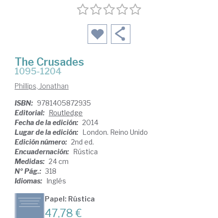
The Crusades
1095-1204
Phillips, Jonathan
ISBN:
9781405872935
Editorial:
Routledge
Fecha de la edición:
2014
Lugar de la edición:
London. Reino Unido
Edición número:
2nd ed.
Encuadernación:
Rústica
Medidas:
24 cm
Nº Pág.:
318
Idiomas:
Inglés
Papel: Rústica
47,78 €