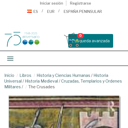
Iniciar sesión
Registrarse
ES
EUR
ESPAÑA PENINSULAR
0
Busqueda avanzada
Toggle navigation
Inicio
Libros
Historia y Ciencias Humanas
/
Historia
Universal
/
Historia Medieval
/
Cruzadas, Templarios y Ordenes
Militares
/
The Crusades