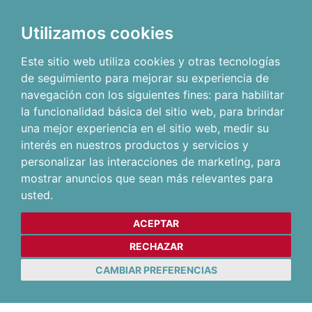
Utilizamos cookies
Este sitio web utiliza cookies y otras tecnologías
de seguimiento para mejorar su experiencia de
navegación con los siguientes fines:
para habilitar
la funcionalidad básica del sitio web
,
para brindar
una mejor experiencia en el sitio web
,
medir su
interés en nuestros productos y servicios y
personalizar las interacciones de marketing
,
para
mostrar anuncios que sean más relevantes para
usted
.
ACEPTAR
RECHAZAR
CAMBIAR PREFERENCIAS