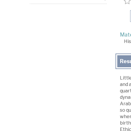
Mate
His
Res
Littl
and a
quart
dynam
Arab
so qu
where
birth
Ethio