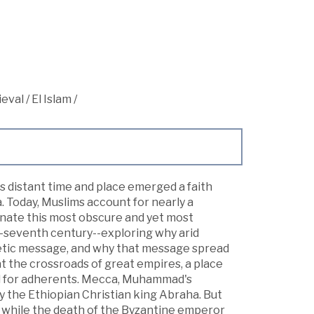
ieval
/
El Islam
/
is distant time and place emerged a faith
. Today, Muslims account for nearly a
minate this most obscure and yet most
id-seventh century--exploring why arid
etic message, and why that message spread
t the crossroads of great empires, a place
ied for adherents. Mecca, Muhammad's
y the Ethiopian Christian king Abraha. But
, while the death of the Byzantine emperor