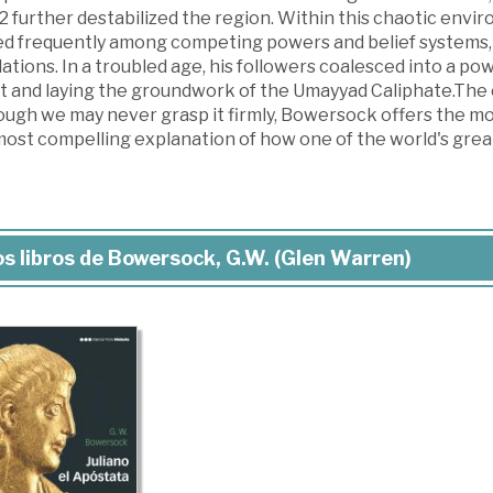
2 further destabilized the region. Within this chaotic env
ed frequently among competing powers and belief systems
ations. In a troubled age, his followers coalesced into a pow
 and laying the groundwork of the Umayyad Caliphate.The cr
ugh we may never grasp it firmly, Bowersock offers the mos
most compelling explanation of how one of the world's great
s libros de Bowersock, G.W. (Glen Warren)