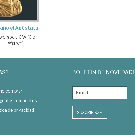
liano el Apóstata
wersock, G.W. (Glen
Warren)
AS?
BOLETÍN DE NOVEDAD
o comprar
guntas frecuentes
tica de privacidad
SUSCRIBIRSE