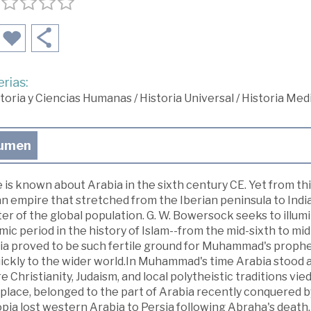
rias:
toria y Ciencias Humanas
/
Historia Universal
/
Historia Med
umen
e is known about Arabia in the sixth century CE. Yet from th
n empire that stretched from the Iberian peninsula to India
er of the global population. G. W. Bowersock seeks to illu
ic period in the history of Islam--from the mid-sixth to m
ia proved to be such fertile ground for Muhammad's proph
ickly to the wider world.In Muhammad's time Arabia stood a
 Christianity, Judaism, and local polytheistic traditions v
place, belonged to the part of Arabia recently conquered b
pia lost western Arabia to Persia following Abraha's death