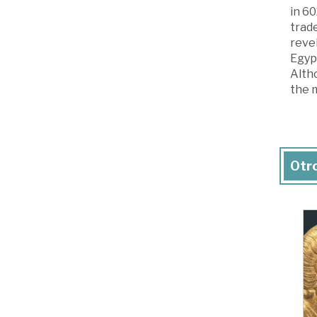
in 60
trad
revel
Egypt
Altho
the 
Otro