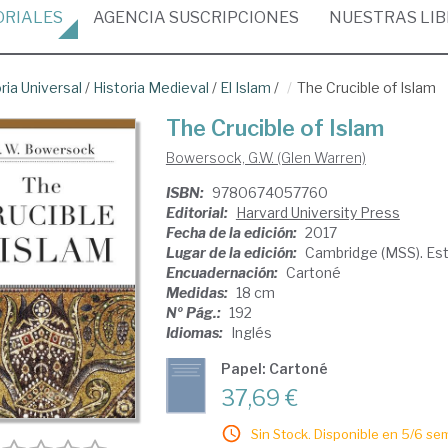
ORIALES
AGENCIA
SUSCRIPCIONES
NUESTRAS
LI
ria Universal
/
Historia Medieval
/
El Islam
/
The Crucible of Islam
The Crucible of Islam
Bowersock, G.W. (Glen Warren)
ISBN:
9780674057760
Editorial:
Harvard University Press
Fecha de la edición:
2017
Lugar de la edición:
Cambridge (MSS). Es
Encuadernación:
Cartoné
Medidas:
18 cm
Nº Pág.:
192
Idiomas:
Inglés
Papel: Cartoné
37,69 €
Sin Stock. Disponible en 5/6 se