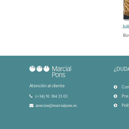
Ju
Bo
¿DUD
Atención al cliente
Com
Pre
(+34) 91 304 33 03
Polí
atencion@marcialpons.es