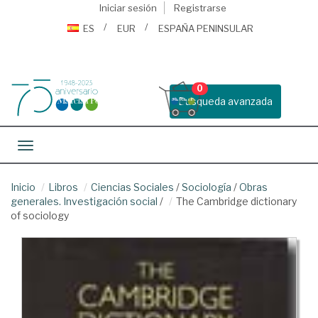
Iniciar sesión
Registrarse
ES
EUR
ESPAÑA PENINSULAR
0
Busqueda avanzada
Toggle navigation
Inicio
Libros
Ciencias Sociales
/
Sociología
/
Obras
generales. Investigación social
/
The Cambridge dictionary
of sociology