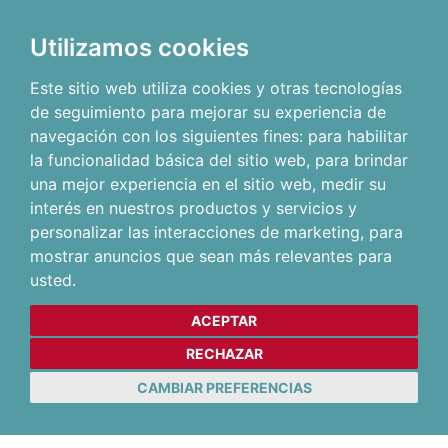
Utilizamos cookies
Este sitio web utiliza cookies y otras tecnologías
de seguimiento para mejorar su experiencia de
navegación con los siguientes fines:
para habilitar
la funcionalidad básica del sitio web
,
para brindar
una mejor experiencia en el sitio web
,
medir su
interés en nuestros productos y servicios y
personalizar las interacciones de marketing
,
para
mostrar anuncios que sean más relevantes para
usted
.
ACEPTAR
RECHAZAR
CAMBIAR PREFERENCIAS