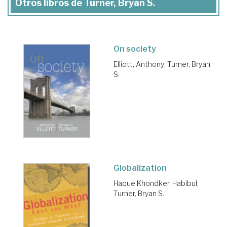
Otros libros de Turner, Bryan S.
On society
Elliott, Anthony
;
Turner, Bryan
S.
Globalization
Haque Khondker, Habibul
;
Turner, Bryan S.