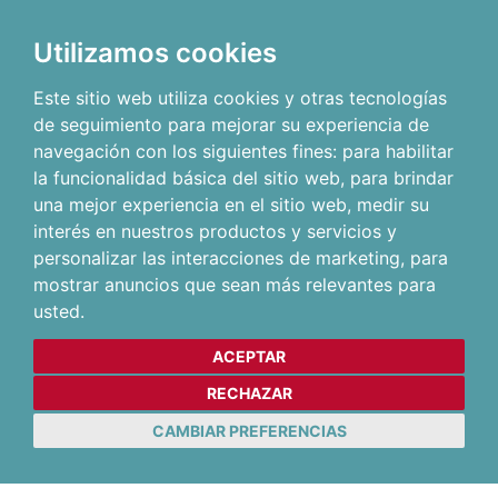
Utilizamos cookies
Este sitio web utiliza cookies y otras tecnologías
de seguimiento para mejorar su experiencia de
navegación con los siguientes fines:
para habilitar
la funcionalidad básica del sitio web
,
para brindar
una mejor experiencia en el sitio web
,
medir su
interés en nuestros productos y servicios y
personalizar las interacciones de marketing
,
para
mostrar anuncios que sean más relevantes para
usted
.
ACEPTAR
RECHAZAR
CAMBIAR PREFERENCIAS