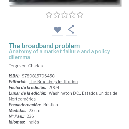
The broadband problem
anatomy of a market failure and a policy
dilemma
Ferguson, Charles H.
ISBN:
9780815706458
Editorial:
The Brookings Institution
Fecha de la edición:
2004
Lugar de la edición:
Washington D.C.. Estados Unidos de
Norteamérica
Encuadernación:
Rústica
Medidas:
23 cm
Nº Pág.:
236
Idiomas:
Inglés