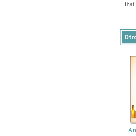
that 
Otro
A n