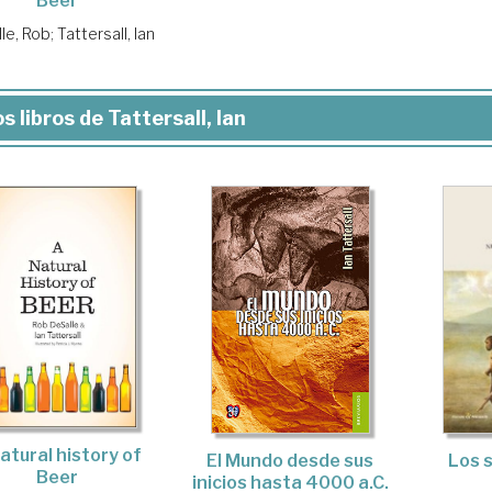
Beer
le, Rob
;
Tattersall, Ian
s libros de Tattersall, Ian
atural history of
El Mundo desde sus
Los s
Beer
inicios hasta 4000 a.C.