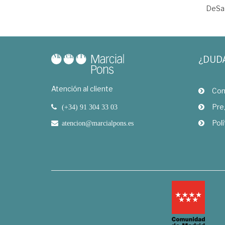
DeSal
¿DUD
Atención al cliente
Com
Pre
(+34) 91 304 33 03
Polí
atencion@marcialpons.es