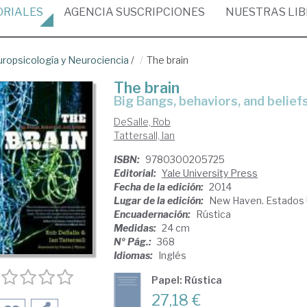
ORIALES
AGENCIA
SUSCRIPCIONES
NUESTRAS
LI
ropsicología y Neurociencia
/
The brain
The brain
Big Bangs, behaviors, and belief
DeSalle, Rob
Tattersall, Ian
ISBN:
9780300205725
Editorial:
Yale University Press
Fecha de la edición:
2014
Lugar de la edición:
New Haven. Estados 
Encuadernación:
Rústica
Medidas:
24 cm
Nº Pág.:
368
Idiomas:
Inglés
Papel: Rústica
27,18 €