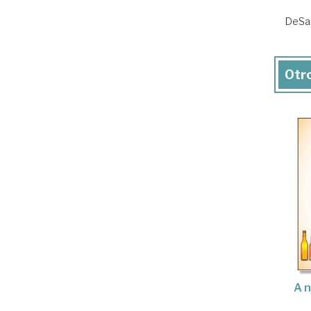
DeSal
Otro
A n