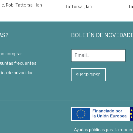
le, Rob
;
Tattersall, Ian
Tattersall, Ian
Ta
AS?
BOLETÍN DE NOVEDAD
o comprar
guntas frecuentes
tica de privacidad
SUSCRIBIRSE
Ayudas públicas para la mode