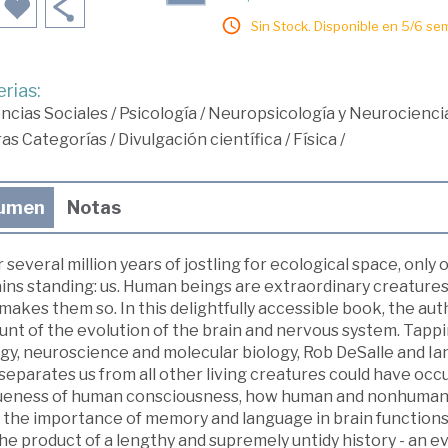
Sin Stock. Disponible en 5/6 se
rias:
ncias Sociales
/
Psicología
/
Neuropsicología y Neurocienci
ras Categorías
/
Divulgación científica
/
Física
/
umen
Notas
 several million years of jostling for ecological space, only
ins standing: us. Human beings are extraordinary creatures
makes them so. In this delightfully accessible book, the auth
nt of the evolution of the brain and nervous system. Tappin
gy, neuroscience and molecular biology, Rob DeSalle and Ian
separates us from all other living creatures could have oc
ueness of human consciousness, how human and nonhuman br
, the importance of memory and language in brain functions
he product of a lengthy and supremely untidy history - an e