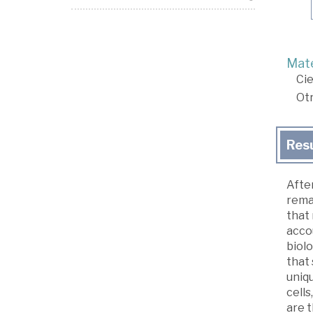
Mate
Cie
Ot
Res
After
rema
that 
accou
biolo
that 
uniq
cells
are t