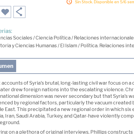
Sin Stock. Disponible en 5/6 se
rias:
ncias Sociales
/
Ciencia Política
/
Relaciones internacionale
toria y Ciencias Humanas
/
El Islam
/
Política. Relaciones in
umen
accounts of Syria's brutal, long-lasting civil war focus on 
later drew foreign nations into the escalating violence. Chr
national dimension was never secondary but that Syria's wa
enced by regional factors, particularly the vacuum created b
e East. This precipitated a new regional order in which six
a, Iran, Saudi Arabia, Turkey, and Qatar-have violently comp
leground.
ng on a plethora of original interviews, Phillips constructs