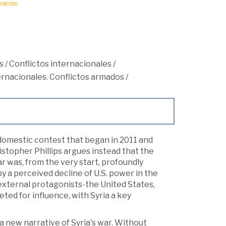
manas.
s
/
Conflictos internacionales
/
ternacionales. Conflictos armados
/
a domestic contest that began in 2011 and
istopher Phillips argues instead that the
r was, from the very start, profoundly
y a perceived decline of U.S. power in the
 external protagonists-the United States,
eted for influence, with Syria a key
 a new narrative of Syria's war. Without