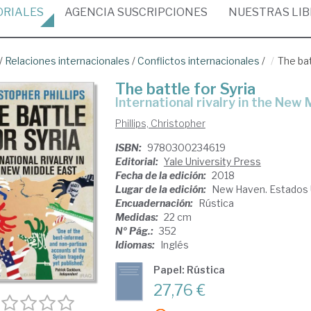
ORIALES
AGENCIA
SUSCRIPCIONES
NUESTRAS
LI
/
Relaciones internacionales
/
Conflictos internacionales
/
The bat
The battle for Syria
international rivalry in the New
Phillips, Christopher
ISBN:
9780300234619
Editorial:
Yale University Press
Fecha de la edición:
2018
Lugar de la edición:
New Haven. Estados 
Encuadernación:
Rústica
Medidas:
22 cm
Nº Pág.:
352
Idiomas:
Inglés
Papel: Rústica
27,76 €