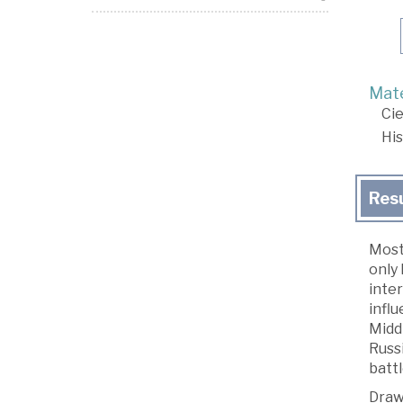
Mate
Cie
His
Res
Most 
only 
inter
influ
Middl
Russi
batt
Drawi