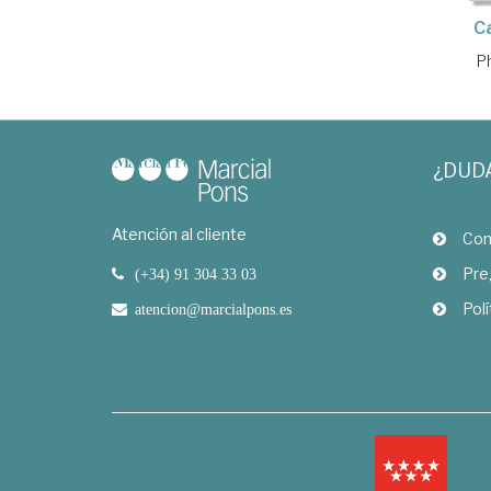
C
Ph
¿DUD
Atención al cliente
Com
Pre
(+34) 91 304 33 03
Polí
atencion@marcialpons.es