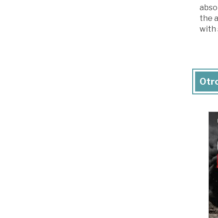
absol
the a
with 
Otro