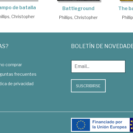
ampo de batalla
The ba
Battleground
illips, Christopher
Phill
Phillips, Christopher
AS?
BOLETÍN DE NOVEDAD
o comprar
guntas frecuentes
tica de privacidad
SUSCRIBIRSE