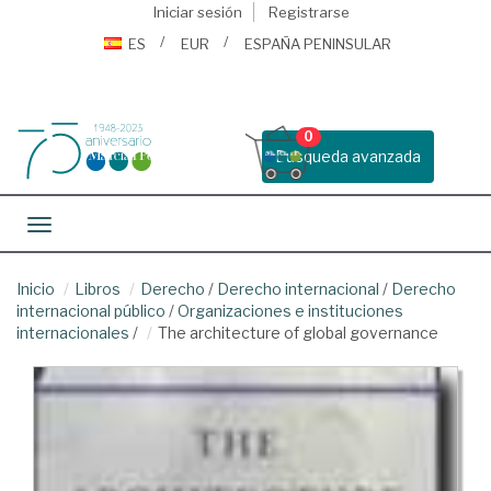
Iniciar sesión
Registrarse
ES
EUR
ESPAÑA PENINSULAR
0
Busqueda avanzada
Toggle navigation
Inicio
Libros
Derecho
/
Derecho internacional
/
Derecho
internacional público
/
Organizaciones e instituciones
internacionales
/
The architecture of global governance