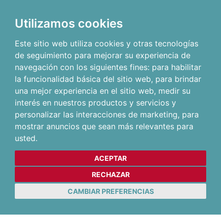
Utilizamos cookies
Este sitio web utiliza cookies y otras tecnologías
de seguimiento para mejorar su experiencia de
navegación con los siguientes fines:
para habilitar
la funcionalidad básica del sitio web
,
para brindar
una mejor experiencia en el sitio web
,
medir su
interés en nuestros productos y servicios y
personalizar las interacciones de marketing
,
para
mostrar anuncios que sean más relevantes para
usted
.
ACEPTAR
RECHAZAR
CAMBIAR PREFERENCIAS