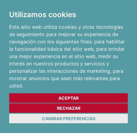
Utilizamos cookies
Este sitio web utiliza cookies y otras tecnologías
de seguimiento para mejorar su experiencia de
navegación con los siguientes fines:
para habilitar
la funcionalidad básica del sitio web
,
para brindar
una mejor experiencia en el sitio web
,
medir su
interés en nuestros productos y servicios y
personalizar las interacciones de marketing
,
para
mostrar anuncios que sean más relevantes para
usted
.
ACEPTAR
RECHAZAR
CAMBIAR PREFERENCIAS