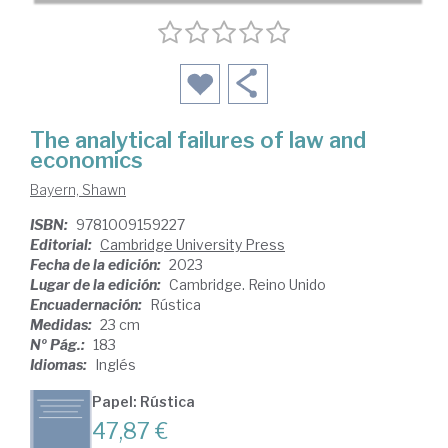
The analytical failures of law and
economics
Bayern, Shawn
ISBN:
9781009159227
Editorial:
Cambridge University Press
Fecha de la edición:
2023
Lugar de la edición:
Cambridge. Reino Unido
Encuadernación:
Rústica
Medidas:
23 cm
Nº Pág.:
183
Idiomas:
Inglés
Papel: Rústica
47,87 €