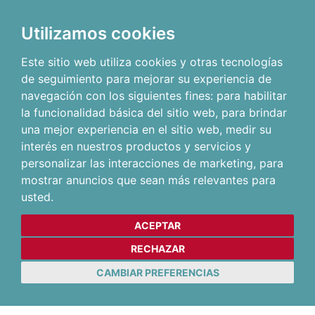
Utilizamos cookies
Este sitio web utiliza cookies y otras tecnologías
de seguimiento para mejorar su experiencia de
navegación con los siguientes fines:
para habilitar
la funcionalidad básica del sitio web
,
para brindar
una mejor experiencia en el sitio web
,
medir su
interés en nuestros productos y servicios y
personalizar las interacciones de marketing
,
para
mostrar anuncios que sean más relevantes para
usted
.
ACEPTAR
RECHAZAR
CAMBIAR PREFERENCIAS