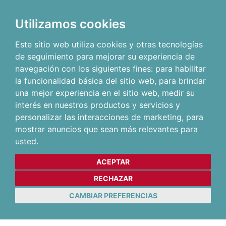
Utilizamos cookies
Este sitio web utiliza cookies y otras tecnologías
de seguimiento para mejorar su experiencia de
navegación con los siguientes fines:
para habilitar
la funcionalidad básica del sitio web
,
para brindar
una mejor experiencia en el sitio web
,
medir su
interés en nuestros productos y servicios y
personalizar las interacciones de marketing
,
para
mostrar anuncios que sean más relevantes para
usted
.
ACEPTAR
RECHAZAR
CAMBIAR PREFERENCIAS