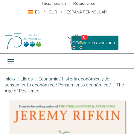
Iniciar sesión
Registrarse
ES
EUR
ESPAÑA PENINSULAR
0
Busqueda avanzada
Toggle navigation
Inicio
Libros
Economía
/
Historia económica y del
pensamiento económico
/
Pensamiento económico
/
The
Age of Resilience