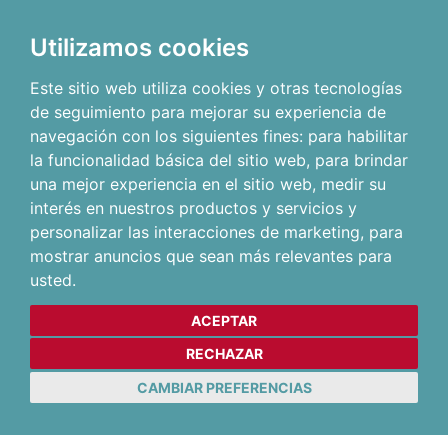
Utilizamos cookies
Este sitio web utiliza cookies y otras tecnologías
de seguimiento para mejorar su experiencia de
navegación con los siguientes fines:
para habilitar
la funcionalidad básica del sitio web
,
para brindar
una mejor experiencia en el sitio web
,
medir su
interés en nuestros productos y servicios y
personalizar las interacciones de marketing
,
para
mostrar anuncios que sean más relevantes para
usted
.
ACEPTAR
RECHAZAR
CAMBIAR PREFERENCIAS