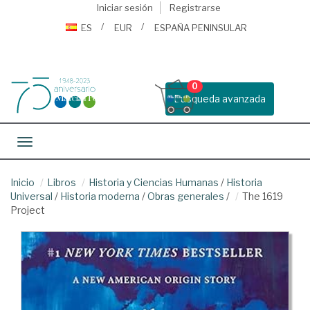
Iniciar sesión
Registrarse
ES
EUR
ESPAÑA PENINSULAR
0
Busqueda avanzada
Toggle navigation
Inicio
Libros
Historia y Ciencias Humanas
/
Historia
Universal
/
Historia moderna
/
Obras generales
/
The 1619
Project