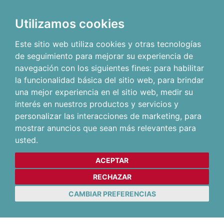
Utilizamos cookies
Este sitio web utiliza cookies y otras tecnologías
de seguimiento para mejorar su experiencia de
navegación con los siguientes fines:
para habilitar
la funcionalidad básica del sitio web
,
para brindar
una mejor experiencia en el sitio web
,
medir su
interés en nuestros productos y servicios y
personalizar las interacciones de marketing
,
para
mostrar anuncios que sean más relevantes para
usted
.
ACEPTAR
RECHAZAR
CAMBIAR PREFERENCIAS