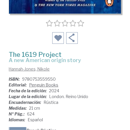
The 1619 Project
a new American origin story
Hannah-Jones, Nikole
ISBN:
9780753559550
Editorial:
Penguin Books
Fecha de la edición:
2024
Lugar de la edición:
London. Reino Unido
Encuadernación:
Rústica
Medidas:
21 cm
Nº Pág.:
624
Idiomas:
Español