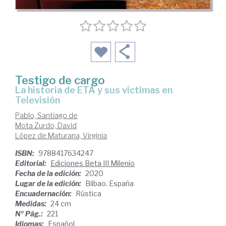
Testigo de cargo
la historia de ETA y sus víctimas en
Televisión
Pablo, Santiago de
Mota Zurdo, David
López de Maturana, Virginia
ISBN:
9788417634247
Editorial:
Ediciones Beta III Milenio
Fecha de la edición:
2020
Lugar de la edición:
Bilbao. España
Encuadernación:
Rústica
Medidas:
24 cm
Nº Pág.:
221
Idiomas:
Español