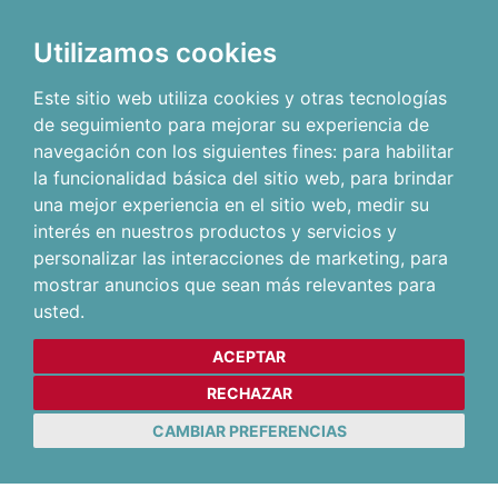
Utilizamos cookies
Este sitio web utiliza cookies y otras tecnologías
de seguimiento para mejorar su experiencia de
navegación con los siguientes fines:
para habilitar
la funcionalidad básica del sitio web
,
para brindar
una mejor experiencia en el sitio web
,
medir su
interés en nuestros productos y servicios y
personalizar las interacciones de marketing
,
para
mostrar anuncios que sean más relevantes para
usted
.
ACEPTAR
RECHAZAR
CAMBIAR PREFERENCIAS