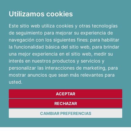
Utilizamos cookies
Este sitio web utiliza cookies y otras tecnologías
de seguimiento para mejorar su experiencia de
navegación con los siguientes fines:
para habilitar
la funcionalidad básica del sitio web
,
para brindar
una mejor experiencia en el sitio web
,
medir su
interés en nuestros productos y servicios y
personalizar las interacciones de marketing
,
para
mostrar anuncios que sean más relevantes para
usted
.
ACEPTAR
RECHAZAR
CAMBIAR PREFERENCIAS