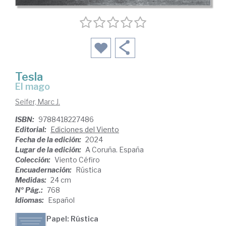
Tesla
El mago
Seifer, Marc J.
ISBN:
9788418227486
Editorial:
Ediciones del Viento
Fecha de la edición:
2024
Lugar de la edición:
A Coruña. España
Colección:
Viento Céfiro
Encuadernación:
Rústica
Medidas:
24 cm
Nº Pág.:
768
Idiomas:
Español
Papel: Rústica