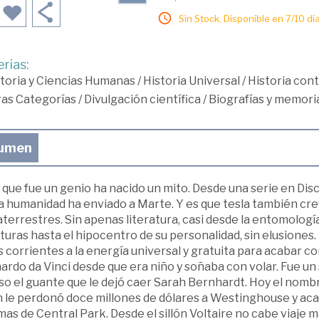
Sin Stock. Disponible en 7/10 día
rias:
toria y Ciencias Humanas
/
Historia Universal
/
Historia co
ras Categorías
/
Divulgación científica
/
Biografías y memoria
umen
 que fue un genio ha nacido un mito. Desde una serie en Di
la humanidad ha enviado a Marte. Y es que tesla también cre
terrestres. Sin apenas literatura, casi desde la entomología
uras hasta el hipocentro de su personalidad, sin elusiones
s corrientes a la energía universal y gratuita para acabar c
ardo da Vinci desde que era niño y soñaba con volar. Fue u
so el guante que le dejó caer Sarah Bernhardt. Hoy el nombre
n le perdonó doce millones de dólares a Westinghouse y aca
as de Central Park. Desde el sillón Voltaire no cabe viaje 