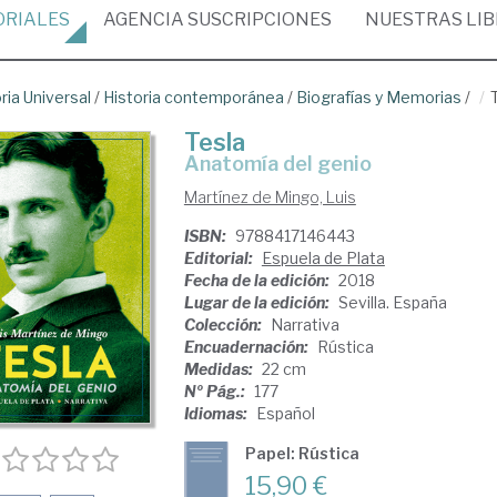
ORIALES
AGENCIA
SUSCRIPCIONES
NUESTRAS
LI
ria Universal
/
Historia contemporánea
/
Biografías y Memorias
/
Tesla
anatomía del genio
Martínez de Mingo, Luis
ISBN:
9788417146443
Editorial:
Espuela de Plata
Fecha de la edición:
2018
Lugar de la edición:
Sevilla. España
Colección:
Narrativa
Encuadernación:
Rústica
Medidas:
22 cm
Nº Pág.:
177
Idiomas:
Español
Papel: Rústica
15,90 €