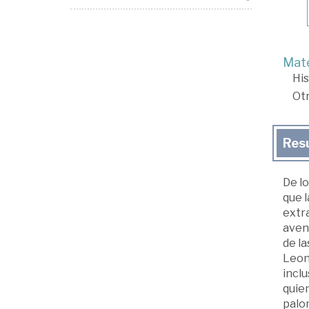
Mate
His
Ot
Res
De lo
que 
extra
avent
de la
Leon
inclu
quie
palom