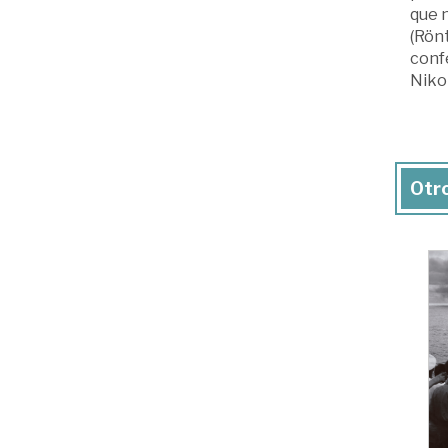
que n
(Rönt
confe
Nikol
Otro