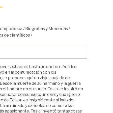
s.
ntemporánea
/
Biografías y Memorias
/
s de científicos
/
scovery Channel hasta un coche eléctrico
yó en la comunicación con los
, se propone aquí un viaje cuajado de
. Desde la muerte de su hermano y la guerra
on el hambre en el mundo. Tesla se inspiró en
n seductor consumado, un dandy que ignoró
 de Edison es insignificante al lado de
bó arruinado y dándoles de comer a las
más apasionante. Tesla inventó tantas cosas