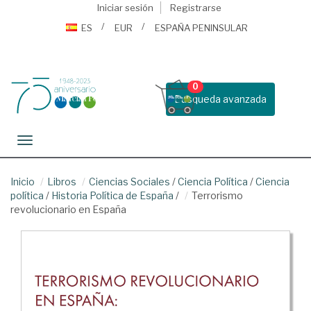
Iniciar sesión
Registrarse
ES
EUR
ESPAÑA PENINSULAR
0
Busqueda avanzada
Toggle navigation
Inicio
Libros
Ciencias Sociales
/
Ciencia Política
/
Ciencia
política
/
Historia Política de España
/
Terrorismo
revolucionario en España