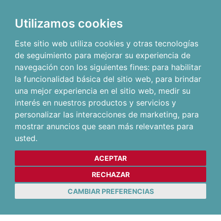
Utilizamos cookies
Este sitio web utiliza cookies y otras tecnologías
de seguimiento para mejorar su experiencia de
navegación con los siguientes fines:
para habilitar
la funcionalidad básica del sitio web
,
para brindar
una mejor experiencia en el sitio web
,
medir su
interés en nuestros productos y servicios y
personalizar las interacciones de marketing
,
para
mostrar anuncios que sean más relevantes para
usted
.
ACEPTAR
RECHAZAR
CAMBIAR PREFERENCIAS