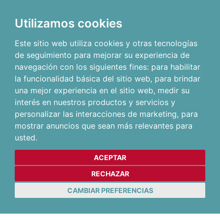
Utilizamos cookies
Este sitio web utiliza cookies y otras tecnologías
de seguimiento para mejorar su experiencia de
navegación con los siguientes fines:
para habilitar
la funcionalidad básica del sitio web
,
para brindar
una mejor experiencia en el sitio web
,
medir su
interés en nuestros productos y servicios y
personalizar las interacciones de marketing
,
para
mostrar anuncios que sean más relevantes para
usted
.
ACEPTAR
RECHAZAR
CAMBIAR PREFERENCIAS