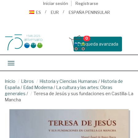
Iniciar sesión
Registrarse
ES
EUR
ESPAÑA PENINSULAR
0
Busqueda avanzada
Toggle navigation
Inicio
Libros
Historia y Ciencias Humanas
/
Historia de
España
/
Edad Moderna
/
La cultura y las artes: Obras
generales
/
Teresa de Jesús y sus fundaciones en Castilla-La
Mancha