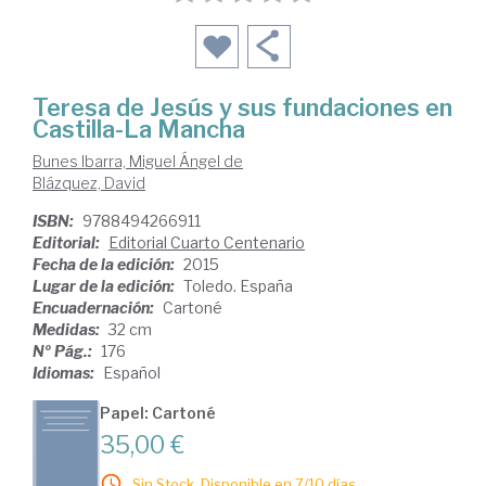
Teresa de Jesús y sus fundaciones en
Castilla-La Mancha
Bunes Ibarra, Miguel Ángel de
Blázquez, David
ISBN:
9788494266911
Editorial:
Editorial Cuarto Centenario
Fecha de la edición:
2015
Lugar de la edición:
Toledo. España
Encuadernación:
Cartoné
Medidas:
32 cm
Nº Pág.:
176
Idiomas:
Español
Papel: Cartoné
35,00 €
Sin Stock. Disponible en 7/10 días.