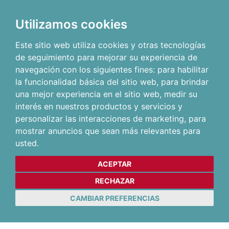
Utilizamos cookies
Este sitio web utiliza cookies y otras tecnologías
de seguimiento para mejorar su experiencia de
navegación con los siguientes fines:
para habilitar
la funcionalidad básica del sitio web
,
para brindar
una mejor experiencia en el sitio web
,
medir su
interés en nuestros productos y servicios y
personalizar las interacciones de marketing
,
para
mostrar anuncios que sean más relevantes para
usted
.
ACEPTAR
RECHAZAR
CAMBIAR PREFERENCIAS