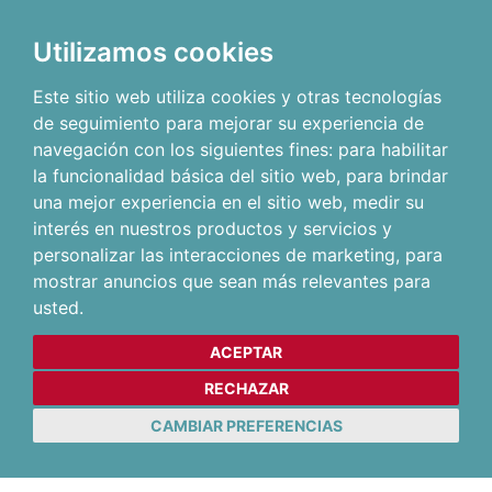
Utilizamos cookies
Este sitio web utiliza cookies y otras tecnologías
de seguimiento para mejorar su experiencia de
navegación con los siguientes fines:
para habilitar
la funcionalidad básica del sitio web
,
para brindar
una mejor experiencia en el sitio web
,
medir su
interés en nuestros productos y servicios y
personalizar las interacciones de marketing
,
para
mostrar anuncios que sean más relevantes para
usted
.
ACEPTAR
RECHAZAR
CAMBIAR PREFERENCIAS