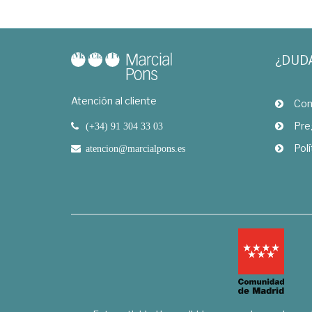
¿DUD
Atención al cliente
Com
Pre
(+34) 91 304 33 03
Polí
atencion@marcialpons.es