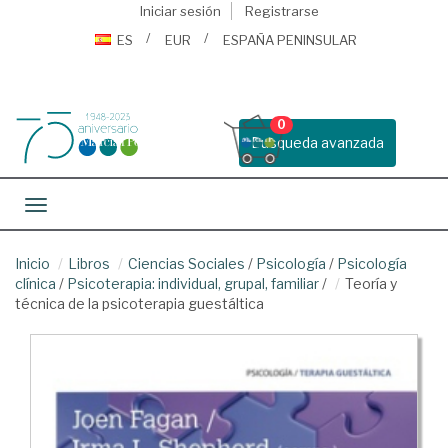
Iniciar sesión
Registrarse
ES
EUR
ESPAÑA PENINSULAR
0
Busqueda avanzada
Toggle navigation
Inicio
Libros
Ciencias Sociales
/
Psicología
/
Psicología
clínica
/
Psicoterapia: individual, grupal, familiar
/
Teoría y
técnica de la psicoterapia guestáltica