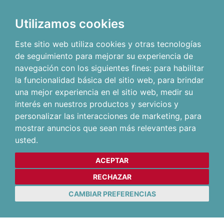
Utilizamos cookies
Este sitio web utiliza cookies y otras tecnologías
de seguimiento para mejorar su experiencia de
navegación con los siguientes fines:
para habilitar
la funcionalidad básica del sitio web
,
para brindar
una mejor experiencia en el sitio web
,
medir su
interés en nuestros productos y servicios y
personalizar las interacciones de marketing
,
para
mostrar anuncios que sean más relevantes para
usted
.
ACEPTAR
RECHAZAR
CAMBIAR PREFERENCIAS