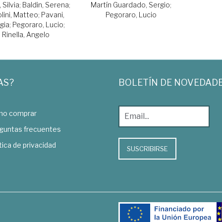
 Silvia
;
Baldin, Serena
;
Martín Guardado, Sergio
;
olini, Matteo
;
Pavani,
Pegoraro, Lucio
gia
;
Pegoraro, Lucio
;
Rinella, Angelo
AS?
BOLETÍN DE NOVEDAD
o comprar
guntas frecuentes
tica de privacidad
SUSCRIBIRSE