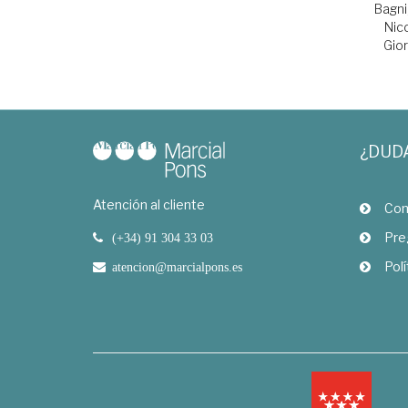
Bagni,
Nic
Gior
¿DUD
Atención al cliente
Com
Pre
(+34) 91 304 33 03
Polí
atencion@marcialpons.es