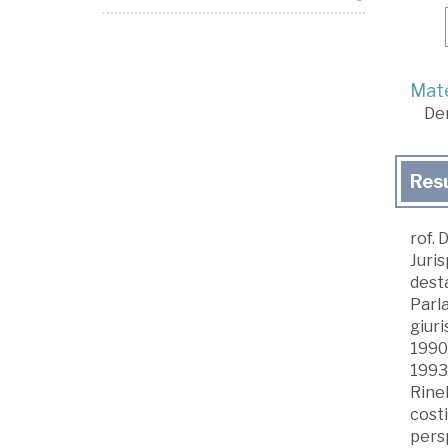
Mate
De
Res
rof. 
Juris
desta
Parla
giuri
1990)
1993,
Rinel
costi
pers