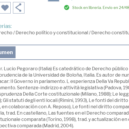
Stock en librería. Envío en 24/4
rias:
recho
/
Derecho político y constitucional
/
Derecho constitu
umen
Dr. Lucio Pegoraro (Italia) Es catedrático de Derecho públic
prudencia de la Universidad de Boloña, Italia. Es autor de 
car: Il Governo in parlamento. L esperienza Della Va Repubbl
mento. Sentenze-indirizzo e attività legislativa (Padova, 19
sprudenza Della Corte costituzionale (Milano, 1988); Le legg
; Gli statuti degli enti locali (Rimini, 1993), Le fonti del di
 en colaboración con A. Reposo), Le fonti nel diritto compa
la, trad. En castellano, Las fuentes en el Derecho comparado
tuzionale comparata (Torino, 1998), trad. y actualización en 
pectiva comparada (Madrid, 2004).