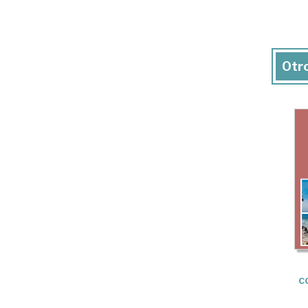
Otro
c