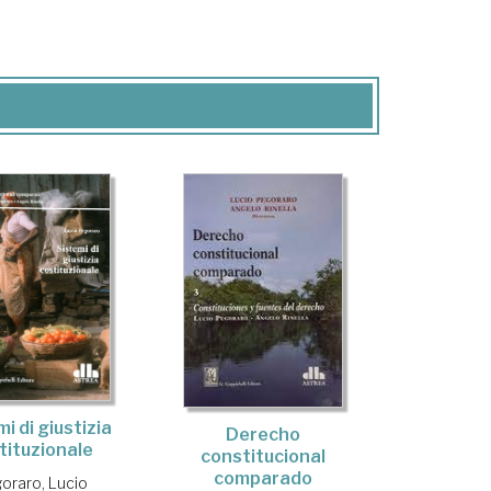
i di giustizia
Derecho
tituzionale
constitucional
comparado
oraro, Lucio