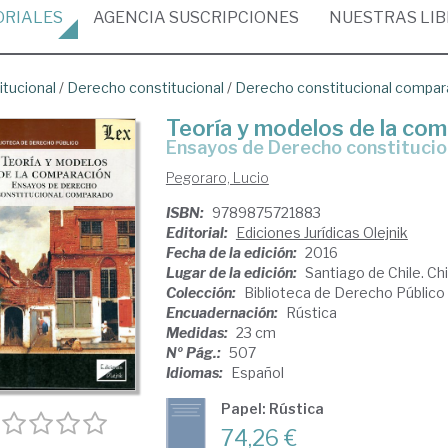
ORIALES
AGENCIA
SUSCRIPCIONES
NUESTRAS
LI
itucional
/
Derecho constitucional
/
Derecho constitucional compa
Teoría y modelos de la co
ensayos de Derecho constituci
Pegoraro, Lucio
ISBN:
9789875721883
Editorial:
Ediciones Jurídicas Olejnik
Fecha de la edición:
2016
Lugar de la edición:
Santiago de Chile. Chi
Colección:
Biblioteca de Derecho Público
Encuadernación:
Rústica
Medidas:
23 cm
Nº Pág.:
507
Idiomas:
Español
Papel: Rústica
74,26 €