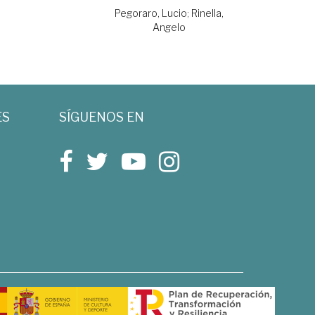
Pegoraro, Lucio
;
Rinella,
Angelo
ES
SÍGUENOS EN