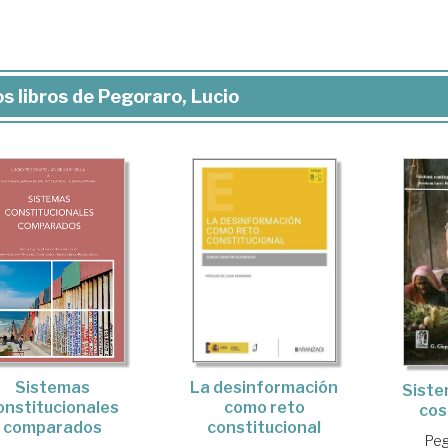
s libros de Pegoraro, Lucio
Sistemas
La desinformación
Sistem
onstitucionales
como reto
cos
comparados
constitucional
Peg