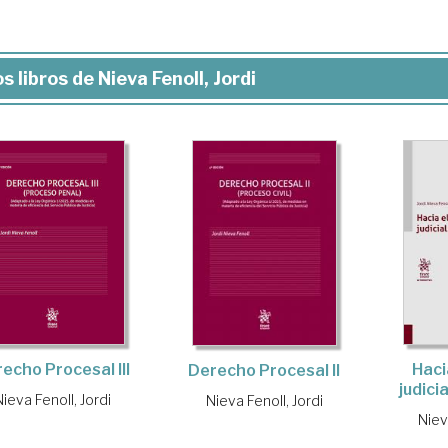
s libros de Nieva Fenoll, Jordi
echo Procesal III
Haci
Derecho Procesal II
judicia
Nieva Fenoll, Jordi
Nieva Fenoll, Jordi
Niev