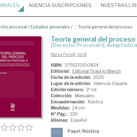
ORIALES
AGENCIA
SUSCRIPCIONES
NUESTRAS
LI
cho procesal
/
Estudios generales
/
Teoría general del proceso
Teoría general del proceso
(Derecho Procesal I). Adaptado
Nieva Fenoll, Jordi
ISBN:
9791370100834
Editorial:
Editorial Tirant lo Blanch
Fecha de la edición:
2025
Lugar de la edición:
Valencia. España
Edición número:
2ª ed.
Colección:
Manuales
Encuadernación:
Rústica
Medidas:
24 cm
Nº Pág.:
326
Idiomas:
Español
Papel: Rústica