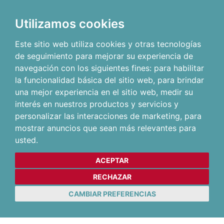
Utilizamos cookies
Este sitio web utiliza cookies y otras tecnologías
de seguimiento para mejorar su experiencia de
navegación con los siguientes fines:
para habilitar
la funcionalidad básica del sitio web
,
para brindar
una mejor experiencia en el sitio web
,
medir su
interés en nuestros productos y servicios y
personalizar las interacciones de marketing
,
para
mostrar anuncios que sean más relevantes para
usted
.
ACEPTAR
RECHAZAR
CAMBIAR PREFERENCIAS