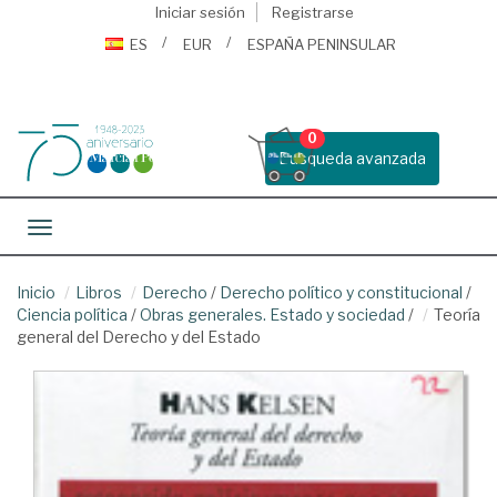
Iniciar sesión
Registrarse
ES
EUR
ESPAÑA PENINSULAR
0
Busqueda avanzada
Toggle navigation
Inicio
Libros
Derecho
/
Derecho político y constitucional
/
Ciencia política
/
Obras generales. Estado y sociedad
/
Teoría
general del Derecho y del Estado