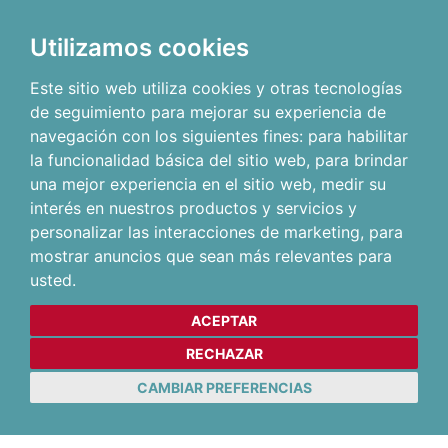
Utilizamos cookies
Este sitio web utiliza cookies y otras tecnologías
de seguimiento para mejorar su experiencia de
navegación con los siguientes fines:
para habilitar
la funcionalidad básica del sitio web
,
para brindar
una mejor experiencia en el sitio web
,
medir su
interés en nuestros productos y servicios y
personalizar las interacciones de marketing
,
para
mostrar anuncios que sean más relevantes para
usted
.
ACEPTAR
RECHAZAR
CAMBIAR PREFERENCIAS