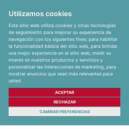
Utilizamos cookies
Este sitio web utiliza cookies y otras tecnologías
de seguimiento para mejorar su experiencia de
navegación con los siguientes fines:
para habilitar
la funcionalidad básica del sitio web
,
para brindar
una mejor experiencia en el sitio web
,
medir su
interés en nuestros productos y servicios y
personalizar las interacciones de marketing
,
para
mostrar anuncios que sean más relevantes para
usted
.
ACEPTAR
RECHAZAR
CAMBIAR PREFERENCIAS