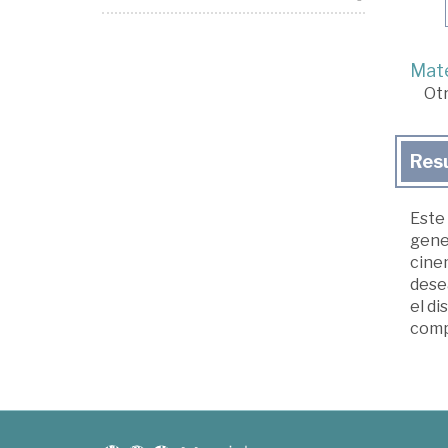
Mate
Ot
Res
Este 
gener
cinem
dese
el d
comp