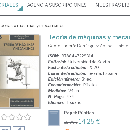
ORIALES
AGENCIA
SUSCRIPCIONES
NUESTRAS
LI
Teoría de máquinas y mecanismos
Teoría de máquinas y mec
Coordinador/a
Domínguez Abascal, Jaime
ISBN:
9788447229314
Editorial:
Universidad de Sevilla
Fecha de la edición:
2020
Lugar de la edición:
Sevilla. España
Edición número:
3ª ed.
Encuadernación:
Rústica
Medidas:
24 cm
Nº Pág.:
434
Idiomas:
Español
Papel: Rústica
14,25 €
15,00 €