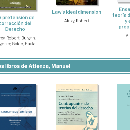
Ensa
Law's ideal dimension
teoría d
a pretensión de
y 
Alexy, Robert
corrección del
prop
Derecho
Al
exy, Robert
;
Bulygin,
genio
;
Gaido, Paula
s libros de Atienza, Manuel