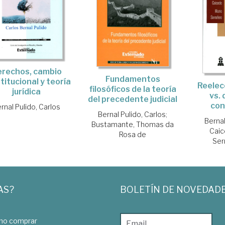
rechos, cambio
Fundamentos
titucional y teoría
Reelec
filosóficos de la teoría
jurídica
vs.
del precedente judicial
con
rnal Pulido, Carlos
Bernal Pulido, Carlos
;
Bernal
Bustamante, Thomas da
Caic
Rosa de
Ser
AS?
BOLETÍN DE NOVEDAD
o comprar