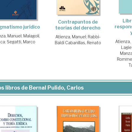
Libr
Contrapuntos de
respons
gmatismo jurídico
teorías del derecho
nza, Manuel
;
Malagoli,
Atienza, Manuel
;
Rabbi-
Atienza,
uca
;
Segatti, Marco
Baldi Cabanillas, Renato
Lagier
Manza
Rommes
T
s libros de Bernal Pulido, Carlos