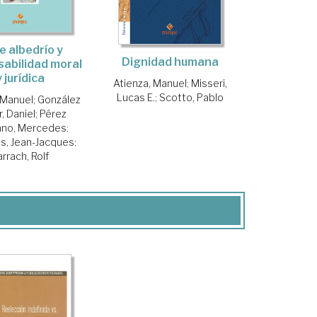
e albedrío y
Dignidad humana
abilidad moral
y jurídica
Atienza, Manuel
;
Misseri,
Lucas E.
;
Scotto, Pablo
 Manuel
;
González
, Daniel
;
Pérez
no, Mercedes
;
, Jean-Jacques
;
arrach, Rolf