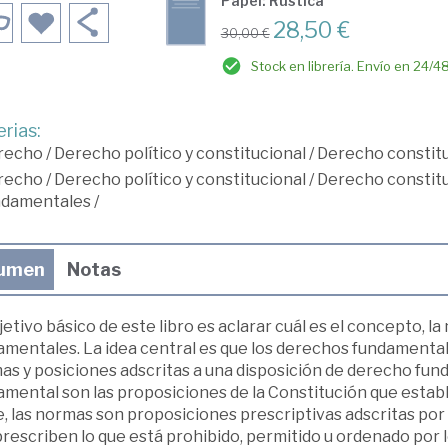
Papel: Rústica
28,50 €
30,00 €
Stock en librería. Envío en 24/4
rias:
recho
/
Derecho político y constitucional
/
Derecho constitu
recho
/
Derecho político y constitucional
/
Derecho constitu
ndamentales
/
umen
Notas
jetivo básico de este libro es aclarar cuál es el concepto, l
amentales. La idea central es que los derechos fundament
as y posiciones adscritas a una disposición de derecho fun
amental son las proposiciones de la Constitución que estab
, las normas son proposiciones prescriptivas adscritas por 
prescriben lo que está prohibido, permitido u ordenado por 