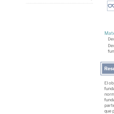
Mate
De
De
fu
Res
El ob
fund
norm
fund
parte
que 