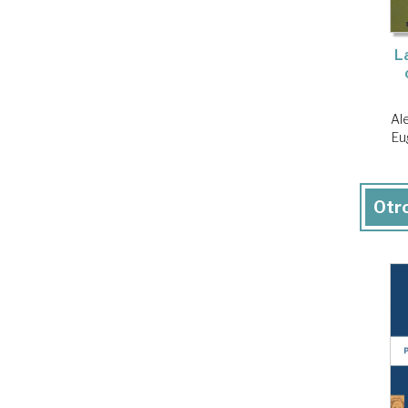
L
Al
Eu
Otro