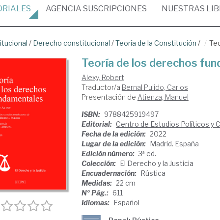
ORIALES
AGENCIA
SUSCRIPCIONES
NUESTRAS
LI
itucional
/
Derecho constitucional
/
Teoría de la Constitución
/
Teo
Teoría de los derechos fu
Alexy, Robert
Traductor/a
Bernal Pulido, Carlos
Presentación de
Atienza, Manuel
ISBN:
9788425919497
Editorial:
Centro de Estudios Políticos y 
Fecha de la edición:
2022
Lugar de la edición:
Madrid. España
Edición número:
3ª ed.
Colección:
El Derecho y la Justicia
Encuadernación:
Rústica
Medidas:
22 cm
Nº Pág.:
611
Idiomas:
Español