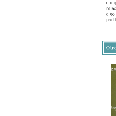
comp
rela
algo,
part
Otro