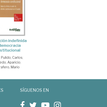
ción indefinida
 democracia
stitucional
 Pulido, Carlos
;
edo, Aparicio
;
rafero, Mario
ES
SÍGUENOS EN