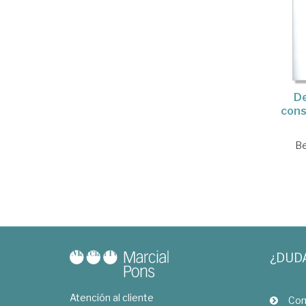
De
cons
Be
¿DUD
Atención al cliente
Com