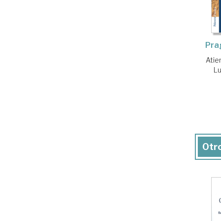
Pra
Atie
L
Otro