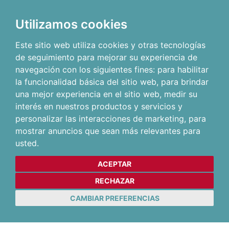
Utilizamos cookies
Este sitio web utiliza cookies y otras tecnologías
de seguimiento para mejorar su experiencia de
navegación con los siguientes fines:
para habilitar
la funcionalidad básica del sitio web
,
para brindar
una mejor experiencia en el sitio web
,
medir su
interés en nuestros productos y servicios y
personalizar las interacciones de marketing
,
para
mostrar anuncios que sean más relevantes para
usted
.
ACEPTAR
RECHAZAR
CAMBIAR PREFERENCIAS