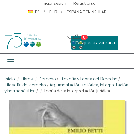
Iniciar sesión
Registrarse
ES
EUR
ESPAÑA PENINSULAR
0
Busqueda avanzada
Toggle navigation
Inicio
Libros
Derecho
/
Filosofía y teoría del Derecho
/
Filosofía del derecho
/
Argumentación, retórica, interpretación
y hermenéutica
/
Teoría de la interpretación jurídica